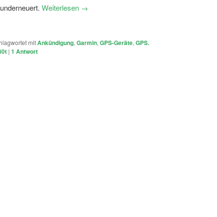
runderneuert.
Weiterlesen
→
hlagwortet mit
Ankündigung
,
Garmin
,
GPS-Geräte
,
GPS.
80t
|
1
Antwort