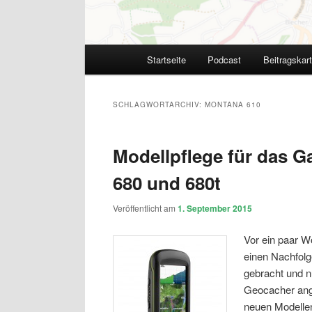
Hauptmenü
Startseite
Podcast
Beitragskar
SCHLAGWORTARCHIV:
MONTANA 610
Modellpflege für das G
680 und 680t
Veröffentlicht am
1. September 2015
Vor ein paar W
einen Nachfolg
gebracht und 
Geocacher ange
neuen Modelle