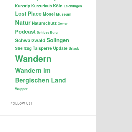
Köln
Kurztrip
Kurzurlaub
Leichlingen
Lost Place
Mosel
Museum
Natur
Naturschutz
Owner
Podcast
Schloss Burg
Solingen
Schwarzwald
Talsperre
Update
Streifzug
Urlaub
Wandern
Wandern im
Bergischen Land
Wupper
FOLLOW US!