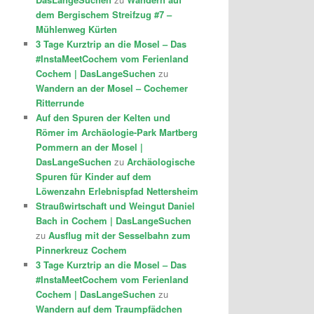
dem Bergischem Streifzug #7 –
Mühlenweg Kürten
3 Tage Kurztrip an die Mosel – Das
#InstaMeetCochem vom Ferienland
Cochem | DasLangeSuchen
zu
Wandern an der Mosel – Cochemer
Ritterrunde
Auf den Spuren der Kelten und
Römer im Archäologie-Park Martberg
Pommern an der Mosel |
DasLangeSuchen
zu
Archäologische
Spuren für Kinder auf dem
Löwenzahn Erlebnispfad Nettersheim
Straußwirtschaft und Weingut Daniel
Bach in Cochem | DasLangeSuchen
zu
Ausflug mit der Sesselbahn zum
Pinnerkreuz Cochem
3 Tage Kurztrip an die Mosel – Das
#InstaMeetCochem vom Ferienland
Cochem | DasLangeSuchen
zu
Wandern auf dem Traumpfädchen