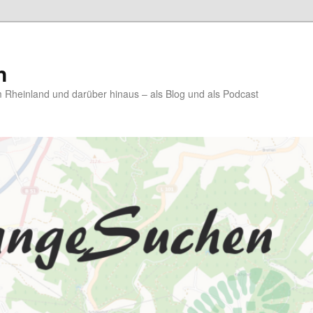
n
Rheinland und darüber hinaus – als Blog und als Podcast