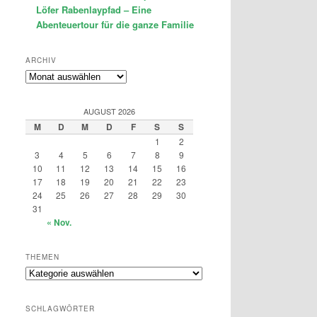
Löfer Rabenlaypfad – Eine
Abenteuertour für die ganze Familie
ARCHIV
Archiv
AUGUST 2026
M
D
M
D
F
S
S
1
2
3
4
5
6
7
8
9
10
11
12
13
14
15
16
17
18
19
20
21
22
23
24
25
26
27
28
29
30
31
« Nov.
THEMEN
Themen
SCHLAGWÖRTER