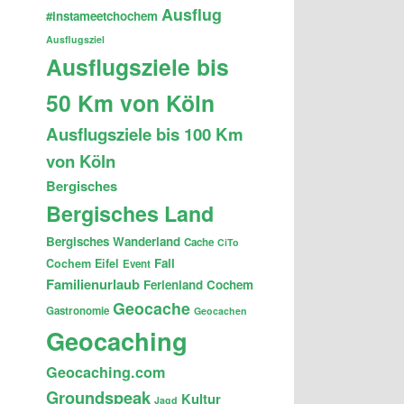
Ausflug
#instameetchochem
Ausflugsziel
Ausflugsziele bis
50 Km von Köln
Ausflugsziele bis 100 Km
von Köln
Bergisches
Bergisches Land
Bergisches Wanderland
Cache
CiTo
Fail
Cochem
Eifel
Event
Familienurlaub
Ferienland Cochem
Geocache
Gastronomie
Geocachen
Geocaching
Geocaching.com
Groundspeak
Kultur
Jagd