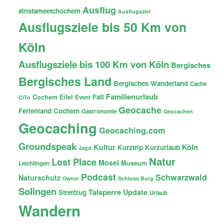
Ausflug
#instameetchochem
Ausflugsziel
Ausflugsziele bis 50 Km von
Köln
Ausflugsziele bis 100 Km von Köln
Bergisches
Bergisches Land
Bergisches Wanderland
Cache
Familienurlaub
Fail
Cochem
Eifel
Event
CiTo
Geocache
Ferienland Cochem
Gastronomie
Geocachen
Geocaching
Geocaching.com
Groundspeak
Kultur
Köln
Kurztrip
Kurzurlaub
Jagd
Natur
Lost Place
Mosel
Museum
Leichlingen
Podcast
Schwarzwald
Naturschutz
Owner
Schloss Burg
Solingen
Talsperre
Update
Streifzug
Urlaub
Wandern