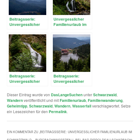
Beitragsserie:
Unvergesslicher
Unvergesslicher
Familienurlaub im
Familienurlaub im
Schwarzwald –
Schwarzwald –
Triberger
Zwischen Natur,
Wasserfälle und
Kultur und
Greifvogelschau
Abenteuer
Beitragsserie:
Beitragsserie:
Unvergesslicher
Unvergesslicher
Familienurlaub im
Familienurlaub im
Schwarzwald –
Schwarzwald –
Dieser Eintrag wurde von
DasLangeSuchen
unter
Schwarzwald
,
Allerheiligen
Mummelsee und
Wandern
veröffentlicht und mit
Familienurlaub
,
Familienwanderung
,
Wasserfälle
Hornisgrinde
Geheimtipp
,
Schwarzwald
,
Wandern
,
Wasserfall
verschlagwortet. Setze
ein Lesezeichen für den
Permalink
.
EIN KOMMENTAR ZU „
BEITRAGSSERIE: UNVERGESSLICHER FAMILIENURLAUB IM
SCHWARZWALD – BURGBACHWASSERFALL BEI BAD RIPPOLDSAU-SCHAPBACH
“