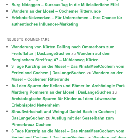
Burg Nideggen – Kurzausflug in die Mittelalterliche Eifel
Wandern an der Mosel – Cochemer Ritterrunde
Erlebnis-Netzwerken – Für Unternehmen – Ihre Chance für
authentisches Influencer-Marketing
NEUESTE KOMMENTARE
Wanderung von Kürten Delling nach Ommerborn zum
Freiluftaltar | DasLangeSuchen
zu
Wandern auf dem
Bergischem Streifzug #7 – Mühlenweg Kürten
3 Tage Kurztrip an die Mosel – Das #InstaMeetCochem vom
Ferienland Cochem | DasLangeSuchen
zu
Wandern an der
Mosel – Cochemer Ritterrunde
Auf den Spuren der Kelten und Römer im Archäologie-Park
Martberg Pommern an der Mosel | DasLangeSuchen
zu
Archäologische Spuren für Kinder auf dem Löwenzahn
Erlebnispfad Nettersheim
Straußwirtschaft und Weingut Daniel Bach in Cochem |
DasLangeSuchen
zu
Ausflug mit der Sesselbahn zum
Pinnerkreuz Cochem
3 Tage Kurztrip an die Mosel – Das #InstaMeetCochem vom
Ferienland Cochem | DasLangeSuchen
zu
Wandern auf dem