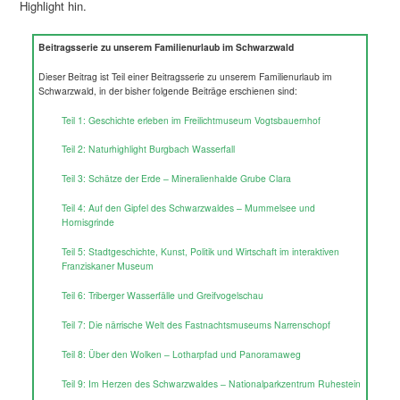
Highlight hin.
Beitragsserie zu unserem Familienurlaub im Schwarzwald
Dieser Beitrag ist Teil einer Beitragsserie zu unserem Familienurlaub im
Schwarzwald, in der bisher folgende Beiträge erschienen sind:
Teil 1: Geschichte erleben im Freilichtmuseum Vogtsbauernhof
Teil 2: Naturhighlight Burgbach Wasserfall
Teil 3: Schätze der Erde – Mineralienhalde Grube Clara
Teil 4: Auf den Gipfel des Schwarzwaldes – Mummelsee und
Hornisgrinde
Teil 5: Stadtgeschichte, Kunst, Politik und Wirtschaft im interaktiven
Franziskaner Museum
Teil 6: Triberger Wasserfälle und Greifvogelschau
Teil 7: Die närrische Welt des Fastnachtsmuseums Narrenschopf
Teil 8: Über den Wolken – Lotharpfad und Panoramaweg
Teil 9: Im Herzen des Schwarzwaldes – Nationalparkzentrum Ruhestein