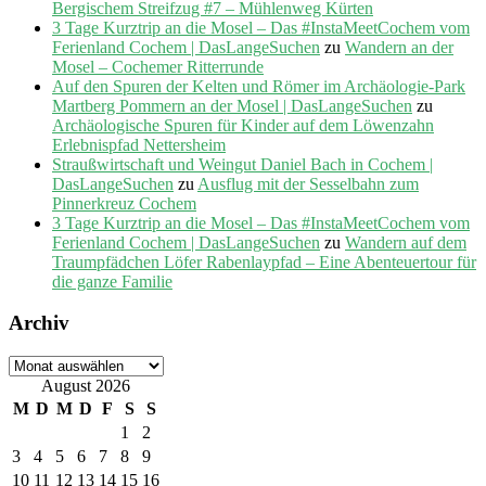
Bergischem Streifzug #7 – Mühlenweg Kürten
3 Tage Kurztrip an die Mosel – Das #InstaMeetCochem vom
Ferienland Cochem | DasLangeSuchen
zu
Wandern an der
Mosel – Cochemer Ritterrunde
Auf den Spuren der Kelten und Römer im Archäologie-Park
Martberg Pommern an der Mosel | DasLangeSuchen
zu
Archäologische Spuren für Kinder auf dem Löwenzahn
Erlebnispfad Nettersheim
Straußwirtschaft und Weingut Daniel Bach in Cochem |
DasLangeSuchen
zu
Ausflug mit der Sesselbahn zum
Pinnerkreuz Cochem
3 Tage Kurztrip an die Mosel – Das #InstaMeetCochem vom
Ferienland Cochem | DasLangeSuchen
zu
Wandern auf dem
Traumpfädchen Löfer Rabenlaypfad – Eine Abenteuertour für
die ganze Familie
Archiv
Archiv
August 2026
M
D
M
D
F
S
S
1
2
3
4
5
6
7
8
9
10
11
12
13
14
15
16