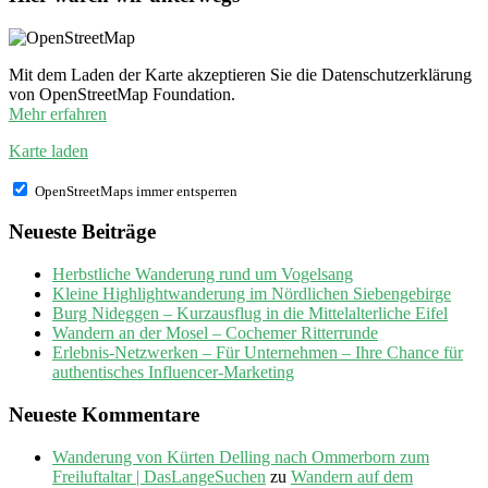
Mit dem Laden der Karte akzeptieren Sie die Datenschutzerklärung
von OpenStreetMap Foundation.
Mehr erfahren
Karte laden
OpenStreetMaps immer entsperren
Neueste Beiträge
Herbstliche Wanderung rund um Vogelsang
Kleine Highlightwanderung im Nördlichen Siebengebirge
Burg Nideggen – Kurzausflug in die Mittelalterliche Eifel
Wandern an der Mosel – Cochemer Ritterrunde
Erlebnis-Netzwerken – Für Unternehmen – Ihre Chance für
authentisches Influencer-Marketing
Neueste Kommentare
Wanderung von Kürten Delling nach Ommerborn zum
Freiluftaltar | DasLangeSuchen
zu
Wandern auf dem