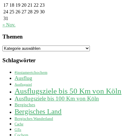
17
18
19
20
21
22
23
24
25
26
27
28
29
30
31
« Nov.
Themen
Themen
Schlagwörter
#instameetchochem
Ausflug
Ausflugsziel
Ausflugsziele bis 50 Km von Köln
Ausflugsziele bis 100 Km von Köln
Bergisches
Bergisches Land
Bergisches Wanderland
Cache
CiTo
Cochem