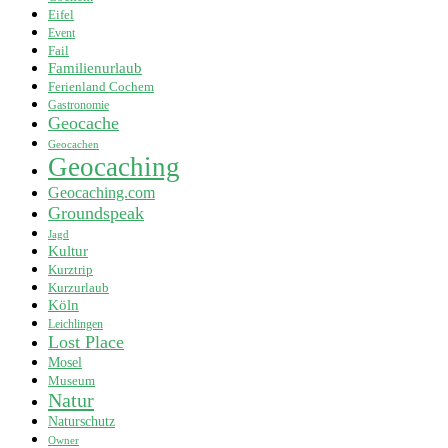
Eifel
Event
Fail
Familienurlaub
Ferienland Cochem
Gastronomie
Geocache
Geocachen
Geocaching
Geocaching.com
Groundspeak
Jagd
Kultur
Kurztrip
Kurzurlaub
Köln
Leichlingen
Lost Place
Mosel
Museum
Natur
Naturschutz
Owner