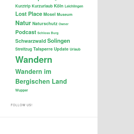
Köln
Kurztrip
Kurzurlaub
Leichlingen
Lost Place
Mosel
Museum
Natur
Naturschutz
Owner
Podcast
Schloss Burg
Solingen
Schwarzwald
Talsperre
Update
Streifzug
Urlaub
Wandern
Wandern im
Bergischen Land
Wupper
FOLLOW US!