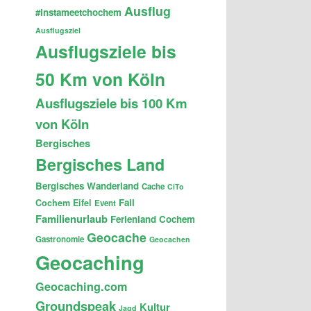
Ausflug
#instameetchochem
Ausflugsziel
Ausflugsziele bis
50 Km von Köln
Ausflugsziele bis 100 Km
von Köln
Bergisches
Bergisches Land
Bergisches Wanderland
Cache
CiTo
Fail
Cochem
Eifel
Event
Familienurlaub
Ferienland Cochem
Geocache
Gastronomie
Geocachen
Geocaching
Geocaching.com
Groundspeak
Kultur
Jagd