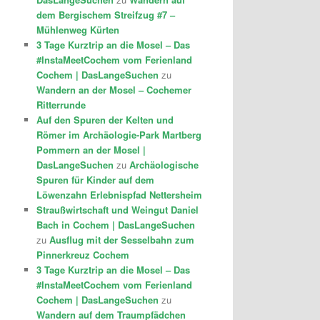
dem Bergischem Streifzug #7 –
Mühlenweg Kürten
3 Tage Kurztrip an die Mosel – Das
#InstaMeetCochem vom Ferienland
Cochem | DasLangeSuchen
zu
Wandern an der Mosel – Cochemer
Ritterrunde
Auf den Spuren der Kelten und
Römer im Archäologie-Park Martberg
Pommern an der Mosel |
DasLangeSuchen
zu
Archäologische
Spuren für Kinder auf dem
Löwenzahn Erlebnispfad Nettersheim
Straußwirtschaft und Weingut Daniel
Bach in Cochem | DasLangeSuchen
zu
Ausflug mit der Sesselbahn zum
Pinnerkreuz Cochem
3 Tage Kurztrip an die Mosel – Das
#InstaMeetCochem vom Ferienland
Cochem | DasLangeSuchen
zu
Wandern auf dem Traumpfädchen