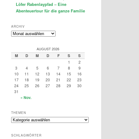
Löfer Rabenlaypfad – Eine
Abenteuertour für die ganze Familie
ARCHIV
Archiv
AUGUST 2026
M
D
M
D
F
S
S
1
2
3
4
5
6
7
8
9
10
11
12
13
14
15
16
17
18
19
20
21
22
23
24
25
26
27
28
29
30
31
« Nov.
THEMEN
Themen
SCHLAGWÖRTER