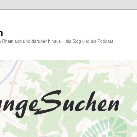
n
Rheinland und darüber hinaus – als Blog und als Podcast