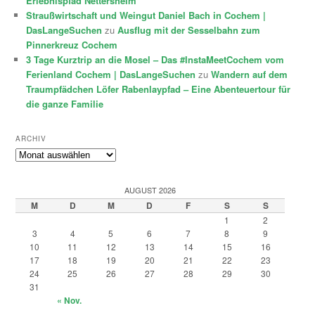
Erlebnispfad Nettersheim
Straußwirtschaft und Weingut Daniel Bach in Cochem |
DasLangeSuchen
zu
Ausflug mit der Sesselbahn zum
Pinnerkreuz Cochem
3 Tage Kurztrip an die Mosel – Das #InstaMeetCochem vom
Ferienland Cochem | DasLangeSuchen
zu
Wandern auf dem
Traumpfädchen Löfer Rabenlaypfad – Eine Abenteuertour für
die ganze Familie
ARCHIV
Archiv
AUGUST 2026
M
D
M
D
F
S
S
1
2
3
4
5
6
7
8
9
10
11
12
13
14
15
16
17
18
19
20
21
22
23
24
25
26
27
28
29
30
31
« Nov.