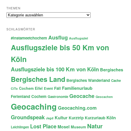
THEMEN
Themen
SCHLAGWÖRTER
Ausflug
#instameetchochem
Ausflugsziel
Ausflugsziele bis 50 Km von
Köln
Ausflugsziele bis 100 Km von Köln
Bergisches
Bergisches Land
Bergisches Wanderland
Cache
Familienurlaub
Fail
Cochem
Eifel
Event
CiTo
Geocache
Ferienland Cochem
Gastronomie
Geocachen
Geocaching
Geocaching.com
Groundspeak
Kultur
Köln
Kurztrip
Kurzurlaub
Jagd
Natur
Lost Place
Mosel
Museum
Leichlingen