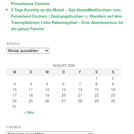
Pinnerkreuz Cochem
3 Tage Kurztrip an die Mosel – Das #InstaMeetCochem vom
Ferienland Cochem | DasLangeSuchen
zu
Wandern auf dem
Traumpfädchen Löfer Rabenlaypfad – Eine Abenteuertour für
die ganze Familie
ARCHIV
Archiv
AUGUST 2026
M
D
M
D
F
S
S
1
2
3
4
5
6
7
8
9
10
11
12
13
14
15
16
17
18
19
20
21
22
23
24
25
26
27
28
29
30
31
« Nov.
THEMEN
Themen