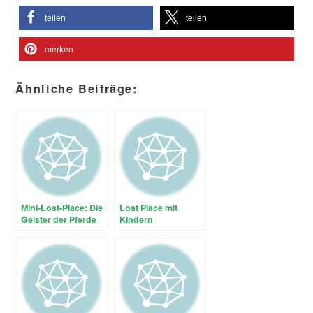
teilen
teilen
merken
Ähnliche Beiträge:
Mini-Lost-Place: Die
Lost Place mit
Geister der Pferde
Kindern
(GCX5VX)