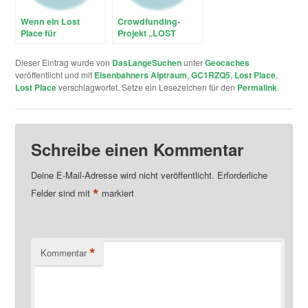
Wenn ein Lost
Crowdfunding-
Place für
Projekt „LOST
Geocacher
PLACE – 1st
erschlossen wird
Geocaching Shop
Dieser Eintrag wurde von
DasLangeSuchen
unter
Geocaches
Berlin“
veröffentlicht und mit
Eisenbahners Alptraum
,
GC1RZQ5
,
Lost Place
,
Lost Place
verschlagwortet. Setze ein Lesezeichen für den
Permalink
.
Schreibe einen Kommentar
Deine E-Mail-Adresse wird nicht veröffentlicht.
Erforderliche
*
Felder sind mit
markiert
*
Kommentar