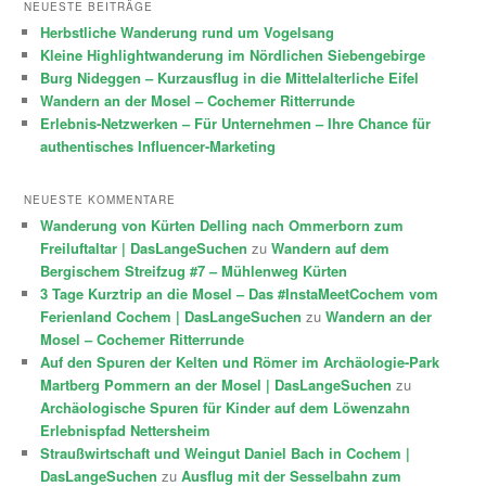
NEUESTE BEITRÄGE
Herbstliche Wanderung rund um Vogelsang
Kleine Highlightwanderung im Nördlichen Siebengebirge
Burg Nideggen – Kurzausflug in die Mittelalterliche Eifel
Wandern an der Mosel – Cochemer Ritterrunde
Erlebnis-Netzwerken – Für Unternehmen – Ihre Chance für
authentisches Influencer-Marketing
NEUESTE KOMMENTARE
Wanderung von Kürten Delling nach Ommerborn zum
Freiluftaltar | DasLangeSuchen
zu
Wandern auf dem
Bergischem Streifzug #7 – Mühlenweg Kürten
3 Tage Kurztrip an die Mosel – Das #InstaMeetCochem vom
Ferienland Cochem | DasLangeSuchen
zu
Wandern an der
Mosel – Cochemer Ritterrunde
Auf den Spuren der Kelten und Römer im Archäologie-Park
Martberg Pommern an der Mosel | DasLangeSuchen
zu
Archäologische Spuren für Kinder auf dem Löwenzahn
Erlebnispfad Nettersheim
Straußwirtschaft und Weingut Daniel Bach in Cochem |
DasLangeSuchen
zu
Ausflug mit der Sesselbahn zum