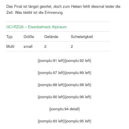
Das Final ist längst geortet, doch zum Heben fehlt diesmal leider die
Zeit. Was bleibt ist die Erinnerung.
GC1RZQ5 – Eisenbahners Alptraum
Typ
Größe
Gelände
Schwierigkeit
Multi
small
2
2
{joomplu:91 left}{joomplu:92 left}
{joomplu:97 left}{joomplu:89 left}
{joomplu:88 left}{joomplu:98 left}
{joomplu:90 left}{joomplu:96 left}
{joomplu:94 detail}
{joomplu:93 left}{joomplu:95 left}