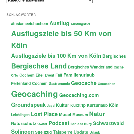
SCHLAGWÖRTER
Ausflug
#instameetchochem
Ausflugsziel
Ausflugsziele bis 50 Km von
Köln
Ausflugsziele bis 100 Km von Köln
Bergisches
Bergisches Land
Bergisches Wanderland
Cache
Familienurlaub
Fail
Cochem
Eifel
Event
CiTo
Geocache
Ferienland Cochem
Gastronomie
Geocachen
Geocaching
Geocaching.com
Groundspeak
Kultur
Köln
Kurztrip
Kurzurlaub
Jagd
Natur
Lost Place
Mosel
Museum
Leichlingen
Podcast
Schwarzwald
Naturschutz
Owner
Schloss Burg
Solingen
Talsperre
Update
Streifzug
Urlaub