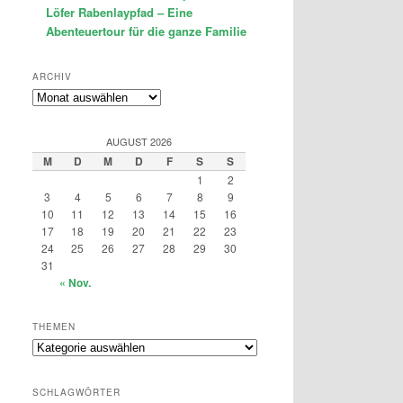
Löfer Rabenlaypfad – Eine
Abenteuertour für die ganze Familie
ARCHIV
Archiv
AUGUST 2026
M
D
M
D
F
S
S
1
2
3
4
5
6
7
8
9
10
11
12
13
14
15
16
17
18
19
20
21
22
23
24
25
26
27
28
29
30
31
« Nov.
THEMEN
Themen
SCHLAGWÖRTER