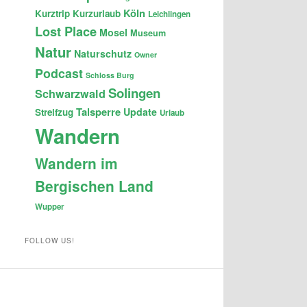
Köln
Kurztrip
Kurzurlaub
Leichlingen
Lost Place
Mosel
Museum
Natur
Naturschutz
Owner
Podcast
Schloss Burg
Solingen
Schwarzwald
Talsperre
Update
Streifzug
Urlaub
Wandern
Wandern im
Bergischen Land
Wupper
FOLLOW US!