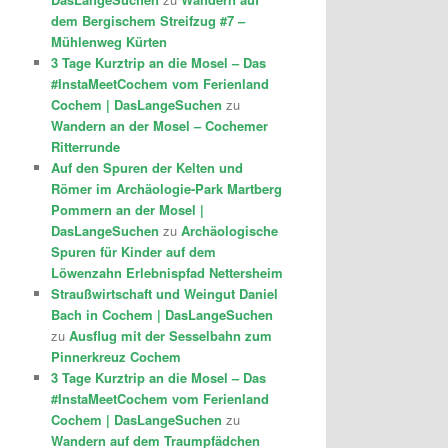
dem Bergischem Streifzug #7 –
Mühlenweg Kürten
3 Tage Kurztrip an die Mosel – Das
#InstaMeetCochem vom Ferienland
Cochem | DasLangeSuchen
zu
Wandern an der Mosel – Cochemer
Ritterrunde
Auf den Spuren der Kelten und
Römer im Archäologie-Park Martberg
Pommern an der Mosel |
DasLangeSuchen
zu
Archäologische
Spuren für Kinder auf dem
Löwenzahn Erlebnispfad Nettersheim
Straußwirtschaft und Weingut Daniel
Bach in Cochem | DasLangeSuchen
zu
Ausflug mit der Sesselbahn zum
Pinnerkreuz Cochem
3 Tage Kurztrip an die Mosel – Das
#InstaMeetCochem vom Ferienland
Cochem | DasLangeSuchen
zu
Wandern auf dem Traumpfädchen