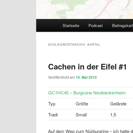
Hauptmenü
Startseite
Podcast
Beitragskar
SCHLAGWORTARCHIV:
AHRTAL
Cachen in der Eifel #1
Veröffentlicht am
10. Mai 2010
GC1HC45 – Burgruine Neublankenheim
Typ
Größe
Gelände
Tradi
Small
1,5
Auf dem Weg zum Nürburgring – ich hatte 