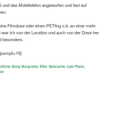
 und das Mobiltelefon angeworfen und fast auf
hen.
ine Filmdose oder einen PETling o.ä. an einer mehr
cht war ich von der Location und auch von der Dose her
nd besonders.
{joomplu:19}
Ahrtal
,
Burg
,
Burgruine
,
Eifel
,
Geocache
,
Lost Place
,
tar