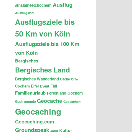
Ausflug
#instameetchochem
Ausflugsziel
Ausflugsziele bis
50 Km von Köln
Ausflugsziele bis 100 Km
von Köln
Bergisches
Bergisches Land
Bergisches Wanderland
Cache
CiTo
Fail
Cochem
Eifel
Event
Familienurlaub
Ferienland Cochem
Geocache
Gastronomie
Geocachen
Geocaching
Geocaching.com
Groundspeak
Kultur
Jagd