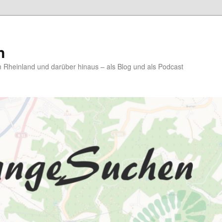
n
Rheinland und darüber hinaus – als Blog und als Podcast