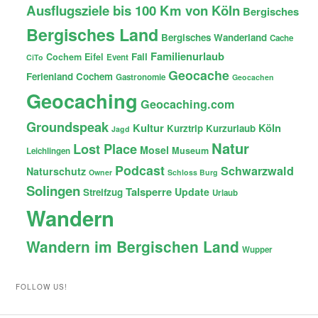
Ausflugsziele bis 100 Km von Köln
Bergisches
Bergisches Land
Bergisches Wanderland
Cache
Familienurlaub
Fail
Cochem
Eifel
Event
CiTo
Geocache
Ferienland Cochem
Gastronomie
Geocachen
Geocaching
Geocaching.com
Groundspeak
Kultur
Köln
Kurztrip
Kurzurlaub
Jagd
Natur
Lost Place
Mosel
Museum
Leichlingen
Podcast
Schwarzwald
Naturschutz
Owner
Schloss Burg
Solingen
Talsperre
Update
Streifzug
Urlaub
Wandern
Wandern im Bergischen Land
Wupper
FOLLOW US!