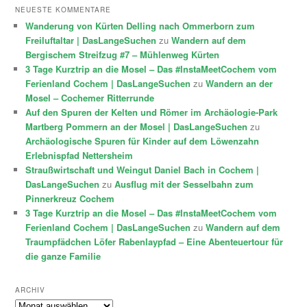
NEUESTE KOMMENTARE
Wanderung von Kürten Delling nach Ommerborn zum
Freiluftaltar | DasLangeSuchen
zu
Wandern auf dem
Bergischem Streifzug #7 – Mühlenweg Kürten
3 Tage Kurztrip an die Mosel – Das #InstaMeetCochem vom
Ferienland Cochem | DasLangeSuchen
zu
Wandern an der
Mosel – Cochemer Ritterrunde
Auf den Spuren der Kelten und Römer im Archäologie-Park
Martberg Pommern an der Mosel | DasLangeSuchen
zu
Archäologische Spuren für Kinder auf dem Löwenzahn
Erlebnispfad Nettersheim
Straußwirtschaft und Weingut Daniel Bach in Cochem |
DasLangeSuchen
zu
Ausflug mit der Sesselbahn zum
Pinnerkreuz Cochem
3 Tage Kurztrip an die Mosel – Das #InstaMeetCochem vom
Ferienland Cochem | DasLangeSuchen
zu
Wandern auf dem
Traumpfädchen Löfer Rabenlaypfad – Eine Abenteuertour für
die ganze Familie
ARCHIV
Archiv