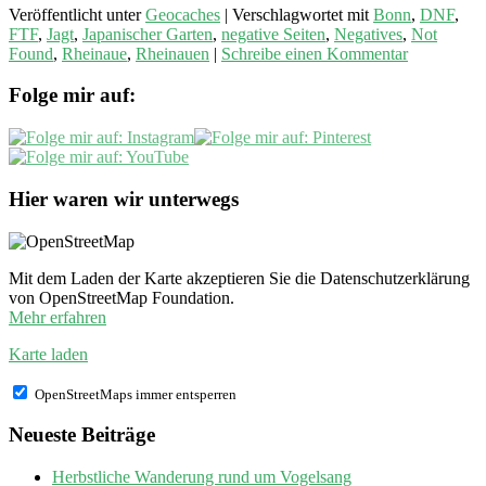
Veröffentlicht unter
Geocaches
|
Verschlagwortet mit
Bonn
,
DNF
,
FTF
,
Jagt
,
Japanischer Garten
,
negative Seiten
,
Negatives
,
Not
Found
,
Rheinaue
,
Rheinauen
|
Schreibe einen Kommentar
Folge mir auf:
Hier waren wir unterwegs
Mit dem Laden der Karte akzeptieren Sie die Datenschutzerklärung
von OpenStreetMap Foundation.
Mehr erfahren
Karte laden
OpenStreetMaps immer entsperren
Neueste Beiträge
Herbstliche Wanderung rund um Vogelsang