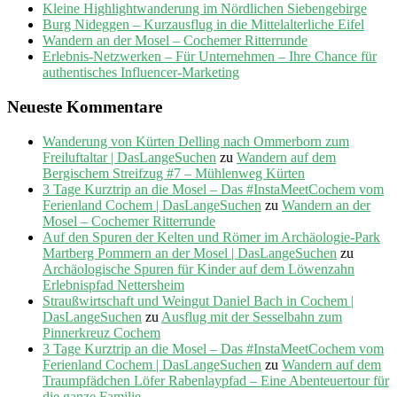
Kleine Highlightwanderung im Nördlichen Siebengebirge
Burg Nideggen – Kurzausflug in die Mittelalterliche Eifel
Wandern an der Mosel – Cochemer Ritterrunde
Erlebnis-Netzwerken – Für Unternehmen – Ihre Chance für
authentisches Influencer-Marketing
Neueste Kommentare
Wanderung von Kürten Delling nach Ommerborn zum
Freiluftaltar | DasLangeSuchen
zu
Wandern auf dem
Bergischem Streifzug #7 – Mühlenweg Kürten
3 Tage Kurztrip an die Mosel – Das #InstaMeetCochem vom
Ferienland Cochem | DasLangeSuchen
zu
Wandern an der
Mosel – Cochemer Ritterrunde
Auf den Spuren der Kelten und Römer im Archäologie-Park
Martberg Pommern an der Mosel | DasLangeSuchen
zu
Archäologische Spuren für Kinder auf dem Löwenzahn
Erlebnispfad Nettersheim
Straußwirtschaft und Weingut Daniel Bach in Cochem |
DasLangeSuchen
zu
Ausflug mit der Sesselbahn zum
Pinnerkreuz Cochem
3 Tage Kurztrip an die Mosel – Das #InstaMeetCochem vom
Ferienland Cochem | DasLangeSuchen
zu
Wandern auf dem
Traumpfädchen Löfer Rabenlaypfad – Eine Abenteuertour für
die ganze Familie