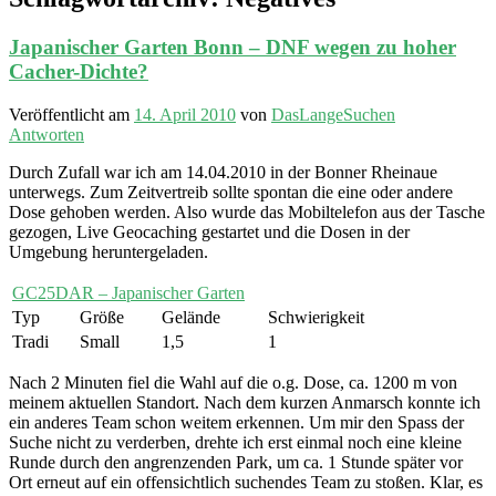
Japanischer Garten Bonn – DNF wegen zu hoher
Cacher-Dichte?
Veröffentlicht am
14. April 2010
von
DasLangeSuchen
Antworten
Durch Zufall war ich am 14.04.2010 in der Bonner Rheinaue
unterwegs. Zum Zeitvertreib sollte spontan die eine oder andere
Dose gehoben werden. Also wurde das Mobiltelefon aus der Tasche
gezogen, Live Geocaching gestartet und die Dosen in der
Umgebung heruntergeladen.
GC25DAR – Japanischer Garten
Typ
Größe
Gelände
Schwierigkeit
Tradi
Small
1,5
1
Nach 2 Minuten fiel die Wahl auf die o.g. Dose, ca. 1200 m von
meinem aktuellen Standort. Nach dem kurzen Anmarsch konnte ich
ein anderes Team schon weitem erkennen. Um mir den Spass der
Suche nicht zu verderben, drehte ich erst einmal noch eine kleine
Runde durch den angrenzenden Park, um ca. 1 Stunde später vor
Ort erneut auf ein offensichtlich suchendes Team zu stoßen. Klar, es