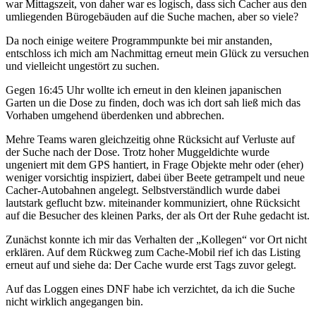
war Mittagszeit, von daher war es logisch, dass sich Cacher aus den
umliegenden Bürogebäuden auf die Suche machen, aber so viele?
Da noch einige weitere Programmpunkte bei mir anstanden,
entschloss ich mich am Nachmittag erneut mein Glück zu versuchen
und vielleicht ungestört zu suchen.
Gegen 16:45 Uhr wollte ich erneut in den kleinen japanischen
Garten un die Dose zu finden, doch was ich dort sah ließ mich das
Vorhaben umgehend überdenken und abbrechen.
Mehre Teams waren gleichzeitig ohne Rücksicht auf Verluste auf
der Suche nach der Dose. Trotz hoher Muggeldichte wurde
ungeniert mit dem GPS hantiert, in Frage Objekte mehr oder (eher)
weniger vorsichtig inspiziert, dabei über Beete getrampelt und neue
Cacher-Autobahnen angelegt. Selbstverständlich wurde dabei
lautstark geflucht bzw. miteinander kommuniziert, ohne Rücksicht
auf die Besucher des kleinen Parks, der als Ort der Ruhe gedacht ist.
Zunächst konnte ich mir das Verhalten der „Kollegen“ vor Ort nicht
erklären. Auf dem Rückweg zum Cache-Mobil rief ich das Listing
erneut auf und siehe da: Der Cache wurde erst Tags zuvor gelegt.
Auf das Loggen eines DNF habe ich verzichtet, da ich die Suche
nicht wirklich angegangen bin.