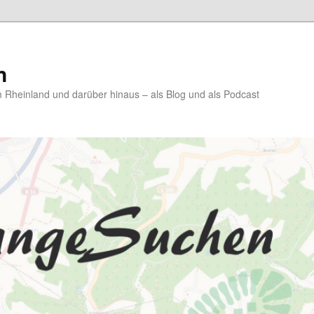
n
Rheinland und darüber hinaus – als Blog und als Podcast