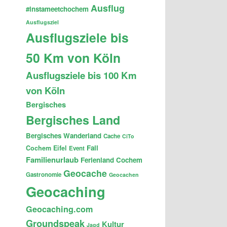
Ausflug
#instameetchochem
Ausflugsziel
Ausflugsziele bis
50 Km von Köln
Ausflugsziele bis 100 Km
von Köln
Bergisches
Bergisches Land
Bergisches Wanderland
Cache
CiTo
Fail
Cochem
Eifel
Event
Familienurlaub
Ferienland Cochem
Geocache
Gastronomie
Geocachen
Geocaching
Geocaching.com
Groundspeak
Kultur
Jagd