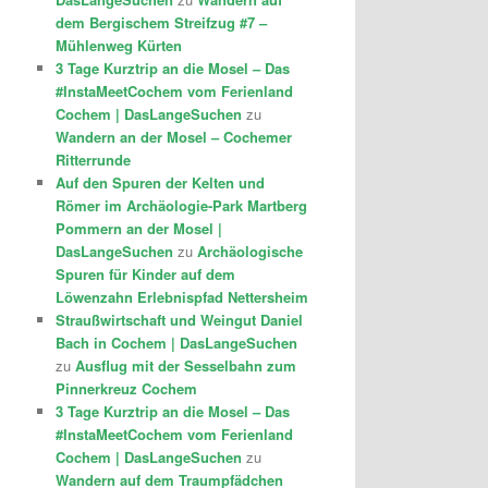
dem Bergischem Streifzug #7 –
Mühlenweg Kürten
3 Tage Kurztrip an die Mosel – Das
#InstaMeetCochem vom Ferienland
Cochem | DasLangeSuchen
zu
Wandern an der Mosel – Cochemer
Ritterrunde
Auf den Spuren der Kelten und
Römer im Archäologie-Park Martberg
Pommern an der Mosel |
DasLangeSuchen
zu
Archäologische
Spuren für Kinder auf dem
Löwenzahn Erlebnispfad Nettersheim
Straußwirtschaft und Weingut Daniel
Bach in Cochem | DasLangeSuchen
zu
Ausflug mit der Sesselbahn zum
Pinnerkreuz Cochem
3 Tage Kurztrip an die Mosel – Das
#InstaMeetCochem vom Ferienland
Cochem | DasLangeSuchen
zu
Wandern auf dem Traumpfädchen