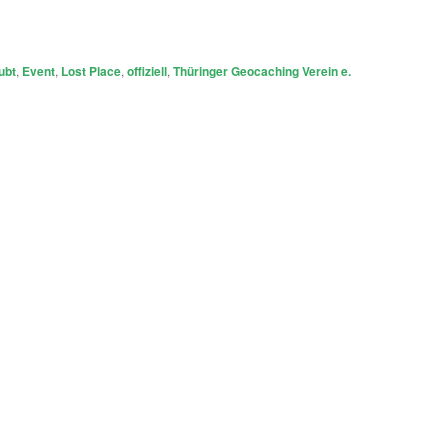
ubt
,
Event
,
Lost Place
,
offiziell
,
Thüringer Geocaching Verein e.