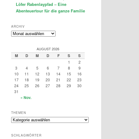
Löfer Rabenlaypfad – Eine
Abenteuertour für die ganze Familie
ARCHIV
Archiv
AUGUST 2026
M
D
M
D
F
S
S
1
2
3
4
5
6
7
8
9
10
11
12
13
14
15
16
17
18
19
20
21
22
23
24
25
26
27
28
29
30
31
« Nov.
THEMEN
Themen
SCHLAGWÖRTER