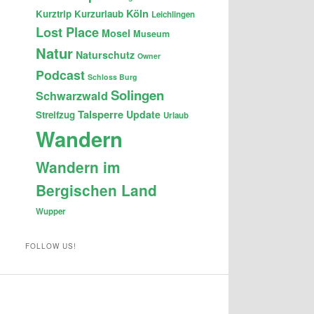
Köln
Kurztrip
Kurzurlaub
Leichlingen
Lost Place
Mosel
Museum
Natur
Naturschutz
Owner
Podcast
Schloss Burg
Solingen
Schwarzwald
Talsperre
Update
Streifzug
Urlaub
Wandern
Wandern im
Bergischen Land
Wupper
FOLLOW US!