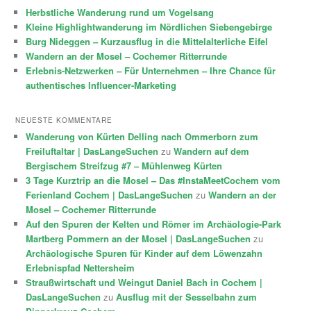
Herbstliche Wanderung rund um Vogelsang
Kleine Highlightwanderung im Nördlichen Siebengebirge
Burg Nideggen – Kurzausflug in die Mittelalterliche Eifel
Wandern an der Mosel – Cochemer Ritterrunde
Erlebnis-Netzwerken – Für Unternehmen – Ihre Chance für
authentisches Influencer-Marketing
NEUESTE KOMMENTARE
Wanderung von Kürten Delling nach Ommerborn zum
Freiluftaltar | DasLangeSuchen
zu
Wandern auf dem
Bergischem Streifzug #7 – Mühlenweg Kürten
3 Tage Kurztrip an die Mosel – Das #InstaMeetCochem vom
Ferienland Cochem | DasLangeSuchen
zu
Wandern an der
Mosel – Cochemer Ritterrunde
Auf den Spuren der Kelten und Römer im Archäologie-Park
Martberg Pommern an der Mosel | DasLangeSuchen
zu
Archäologische Spuren für Kinder auf dem Löwenzahn
Erlebnispfad Nettersheim
Straußwirtschaft und Weingut Daniel Bach in Cochem |
DasLangeSuchen
zu
Ausflug mit der Sesselbahn zum