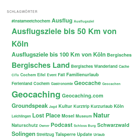
SCHLAGWÖRTER
Ausflug
#instameetchochem
Ausflugsziel
Ausflugsziele bis 50 Km von
Köln
Ausflugsziele bis 100 Km von Köln
Bergisches
Bergisches Land
Bergisches Wanderland
Cache
Familienurlaub
Fail
Cochem
Eifel
Event
CiTo
Geocache
Ferienland Cochem
Gastronomie
Geocachen
Geocaching
Geocaching.com
Groundspeak
Kultur
Köln
Kurztrip
Kurzurlaub
Jagd
Natur
Lost Place
Mosel
Museum
Leichlingen
Podcast
Schwarzwald
Naturschutz
Owner
Schloss Burg
Solingen
Talsperre
Update
Streifzug
Urlaub