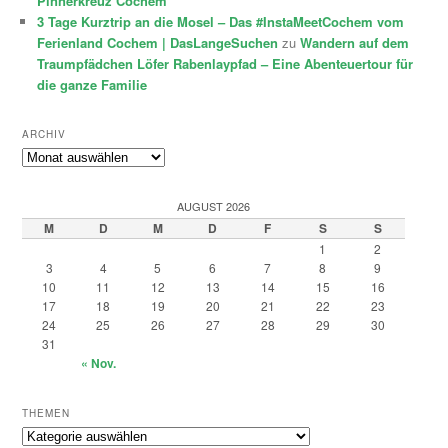
Pinnerkreuz Cochem
3 Tage Kurztrip an die Mosel – Das #InstaMeetCochem vom
Ferienland Cochem | DasLangeSuchen
zu
Wandern auf dem
Traumpfädchen Löfer Rabenlaypfad – Eine Abenteuertour für
die ganze Familie
ARCHIV
Archiv
AUGUST 2026
M
D
M
D
F
S
S
1
2
3
4
5
6
7
8
9
10
11
12
13
14
15
16
17
18
19
20
21
22
23
24
25
26
27
28
29
30
31
« Nov.
THEMEN
Themen