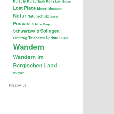
Köln
Kurztrip
Kurzurlaub
Leichlingen
Lost Place
Mosel
Museum
Natur
Naturschutz
Owner
Podcast
Schloss Burg
Solingen
Schwarzwald
Talsperre
Update
Streifzug
Urlaub
Wandern
Wandern im
Bergischen Land
Wupper
FOLLOW US!