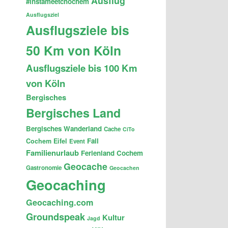
Ausflug
#instameetchochem
Ausflugsziel
Ausflugsziele bis
50 Km von Köln
Ausflugsziele bis 100 Km
von Köln
Bergisches
Bergisches Land
Bergisches Wanderland
Cache
CiTo
Fail
Cochem
Eifel
Event
Familienurlaub
Ferienland Cochem
Geocache
Gastronomie
Geocachen
Geocaching
Geocaching.com
Groundspeak
Kultur
Jagd