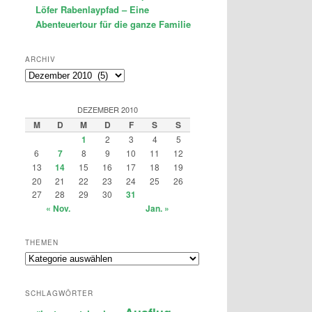
Löfer Rabenlaypfad – Eine
Abenteuertour für die ganze Familie
ARCHIV
Archiv
DEZEMBER 2010
M
D
M
D
F
S
S
1
2
3
4
5
6
7
8
9
10
11
12
13
14
15
16
17
18
19
20
21
22
23
24
25
26
27
28
29
30
31
« Nov.
Jan. »
THEMEN
Themen
SCHLAGWÖRTER