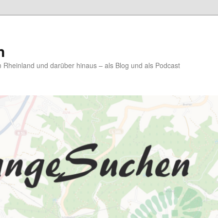
n
Rheinland und darüber hinaus – als Blog und als Podcast