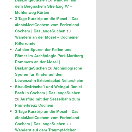
dem Bergischem Streifzug #7 –
Mühlenweg Kürten
3 Tage Kurztrip an die Mosel – Das
#InstaMeetCochem vom Ferienland
Cochem | DasLangeSuchen
zu
Wandern an der Mosel – Cochemer
Ritterrunde
Auf den Spuren der Kelten und
Römer im Archäologie-Park Martberg
Pommern an der Mosel |
DasLangeSuchen
zu
Archäologische
Spuren für Kinder auf dem
Löwenzahn Erlebnispfad Nettersheim
Straußwirtschaft und Weingut Daniel
Bach in Cochem | DasLangeSuchen
zu
Ausflug mit der Sesselbahn zum
Pinnerkreuz Cochem
3 Tage Kurztrip an die Mosel – Das
#InstaMeetCochem vom Ferienland
Cochem | DasLangeSuchen
zu
Wandern auf dem Traumpfädchen