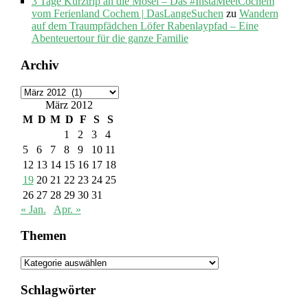
3 Tage Kurztrip an die Mosel – Das #InstaMeetCochem
vom Ferienland Cochem | DasLangeSuchen
zu
Wandern
auf dem Traumpfädchen Löfer Rabenlaypfad – Eine
Abenteuertour für die ganze Familie
Archiv
Archiv
März 2012
M
D
M
D
F
S
S
1
2
3
4
5
6
7
8
9
10
11
12
13
14
15
16
17
18
19
20
21
22
23
24
25
26
27
28
29
30
31
« Jan.
Apr. »
Themen
Themen
Schlagwörter