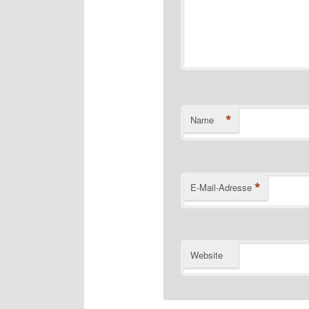
*
Name
*
E-Mail-Adresse
Website