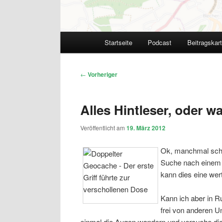
Hauptmenü
Startseite
Podcast
Beitragskar
Beitragsnavigation
←
Vorheriger
Alles Hintleser, oder w
Veröffentlicht am
19. März 2012
Ok, manchmal schau
Suche nach einem
kann dies eine wert
Kann ich aber in R
frei von anderen U
einmal die Augen wandern und versuche die 