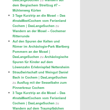
dem Bergischem Streifzug #7 –
Mühlenweg Kürten
3 Tage Kurztrip an die Mosel – Das
#InstaMeetCochem vom Ferienland
Cochem | DasLangeSuchen
zu
Wandern an der Mosel – Cochemer
Ritterrunde
Auf den Spuren der Kelten und
Römer im Archäologie-Park Martberg
Pommern an der Mosel |
DasLangeSuchen
zu
Archäologische
Spuren für Kinder auf dem
Löwenzahn Erlebnispfad Nettersheim
Straußwirtschaft und Weingut Daniel
Bach in Cochem | DasLangeSuchen
zu
Ausflug mit der Sesselbahn zum
Pinnerkreuz Cochem
3 Tage Kurztrip an die Mosel – Das
#InstaMeetCochem vom Ferienland
Cochem | DasLangeSuchen
zu
Wandern auf dem Traumpfädchen