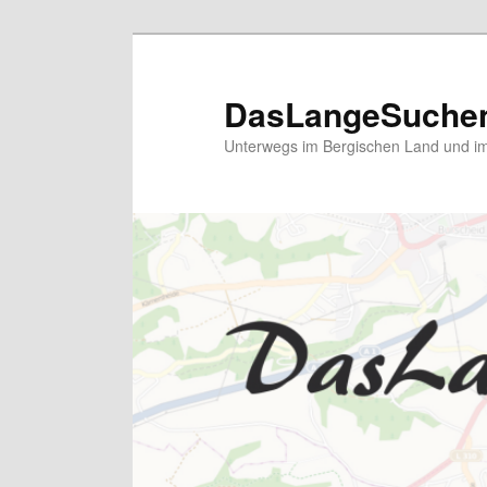
Zum
primären
Inhalt
DasLangeSuche
springen
Unterwegs im Bergischen Land und im 