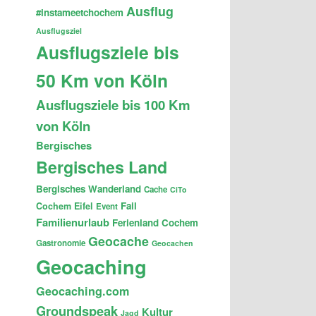
Ausflug
#instameetchochem
Ausflugsziel
Ausflugsziele bis
50 Km von Köln
Ausflugsziele bis 100 Km
von Köln
Bergisches
Bergisches Land
Bergisches Wanderland
Cache
CiTo
Fail
Cochem
Eifel
Event
Familienurlaub
Ferienland Cochem
Geocache
Gastronomie
Geocachen
Geocaching
Geocaching.com
Groundspeak
Kultur
Jagd