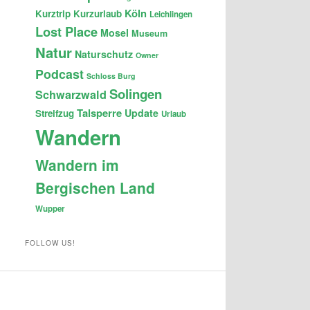
Köln
Kurztrip
Kurzurlaub
Leichlingen
Lost Place
Mosel
Museum
Natur
Naturschutz
Owner
Podcast
Schloss Burg
Solingen
Schwarzwald
Talsperre
Update
Streifzug
Urlaub
Wandern
Wandern im
Bergischen Land
Wupper
FOLLOW US!