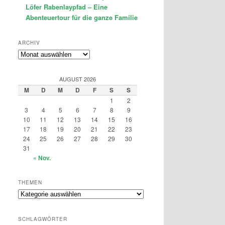
Löfer Rabenlaypfad – Eine
Abenteuertour für die ganze Familie
ARCHIV
Archiv
AUGUST 2026
M
D
M
D
F
S
S
1
2
3
4
5
6
7
8
9
10
11
12
13
14
15
16
17
18
19
20
21
22
23
24
25
26
27
28
29
30
31
« Nov.
THEMEN
Themen
SCHLAGWÖRTER