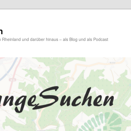
n
Rheinland und darüber hinaus – als Blog und als Podcast