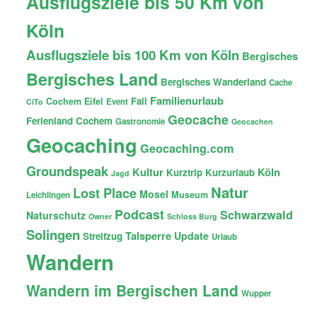
Ausflugsziele bis 50 Km von
Köln
Ausflugsziele bis 100 Km von Köln
Bergisches
Bergisches Land
Bergisches Wanderland
Cache
Familienurlaub
Fail
Cochem
Eifel
Event
CiTo
Geocache
Ferienland Cochem
Gastronomie
Geocachen
Geocaching
Geocaching.com
Groundspeak
Kultur
Köln
Kurztrip
Kurzurlaub
Jagd
Natur
Lost Place
Mosel
Museum
Leichlingen
Podcast
Schwarzwald
Naturschutz
Owner
Schloss Burg
Solingen
Talsperre
Update
Streifzug
Urlaub
Wandern
Wandern im Bergischen Land
Wupper