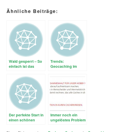
Ähnliche Beiträge:
Wald gesperrt – So
Trends:
einfach ist das
Geocaching im
Vergleich zu
anderen Outdoor-
Aktivitäten
Der perfekte Start in
Immer noch ein
einen schönen
ungelöstes Problem
Geocaching-Tag
beim Geocaching