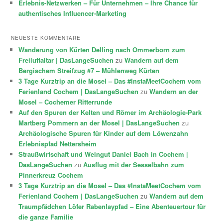
Erlebnis-Netzwerken – Für Unternehmen – Ihre Chance für
authentisches Influencer-Marketing
NEUESTE KOMMENTARE
Wanderung von Kürten Delling nach Ommerborn zum
Freiluftaltar | DasLangeSuchen
zu
Wandern auf dem
Bergischem Streifzug #7 – Mühlenweg Kürten
3 Tage Kurztrip an die Mosel – Das #InstaMeetCochem vom
Ferienland Cochem | DasLangeSuchen
zu
Wandern an der
Mosel – Cochemer Ritterrunde
Auf den Spuren der Kelten und Römer im Archäologie-Park
Martberg Pommern an der Mosel | DasLangeSuchen
zu
Archäologische Spuren für Kinder auf dem Löwenzahn
Erlebnispfad Nettersheim
Straußwirtschaft und Weingut Daniel Bach in Cochem |
DasLangeSuchen
zu
Ausflug mit der Sesselbahn zum
Pinnerkreuz Cochem
3 Tage Kurztrip an die Mosel – Das #InstaMeetCochem vom
Ferienland Cochem | DasLangeSuchen
zu
Wandern auf dem
Traumpfädchen Löfer Rabenlaypfad – Eine Abenteuertour für
die ganze Familie