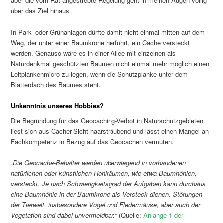
aber die vom Rat angestrebte Regelung geht in meinen Augen völlig
über das Ziel hinaus.
In Park- oder Grünanlagen dürfte damit nicht einmal mitten auf dem
Weg, der unter einer Baumkrone herführt, ein Cache versteckt
werden. Genauso wäre es in einer Allee mit einzelnen als
Naturdenkmal geschützten Bäumen nicht einmal mehr möglich einen
Leitplankenmicro zu legen, wenn die Schutzplanke unter dem
Blätterdach des Baumes steht.
Unkenntnis unseres Hobbies?
Die Begründung für das Geocaching-Verbot in Naturschutzgebieten
liest sich aus Cacher-Sicht haarsträubend und lässt einen Mangel an
Fachkompetenz in Bezug auf das Geocachen vermuten.
„Die Geocache-Behälter werden überwiegend in vorhandenen
natürlichen oder künstlichen Hohlräumen, wie etwa Baumhöhlen,
versteckt. Je nach Schwierigkeitsgrad der Aufgaben kann durchaus
eine Baumhöhle in der Baumkrone als Versteck dienen. Störungen
der Tierwelt, insbesondere Vögel und Fledermäuse, aber auch der
Vegetation sind dabei unvermeidbar.“
(Quelle:
Anlange 1 der