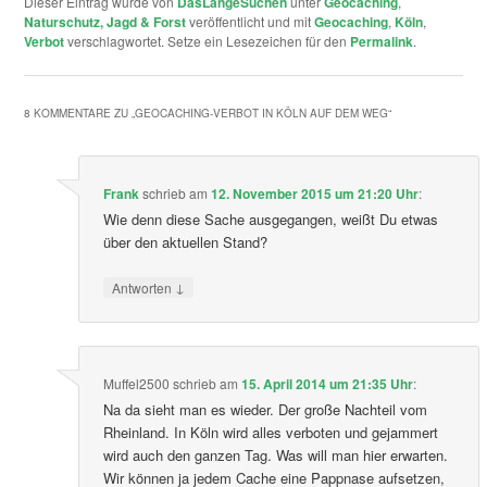
Dieser Eintrag wurde von
DasLangeSuchen
unter
Geocaching
,
Naturschutz, Jagd & Forst
veröffentlicht und mit
Geocaching
,
Köln
,
Verbot
verschlagwortet. Setze ein Lesezeichen für den
Permalink
.
8 KOMMENTARE ZU „
GEOCACHING-VERBOT IN KÖLN AUF DEM WEG
“
Frank
schrieb
am
12. November 2015 um 21:20 Uhr
:
Wie denn diese Sache ausgegangen, weißt Du etwas
über den aktuellen Stand?
↓
Antworten
Muffel2500
schrieb
am
15. April 2014 um 21:35 Uhr
:
Na da sieht man es wieder. Der große Nachteil vom
Rheinland. In Köln wird alles verboten und gejammert
wird auch den ganzen Tag. Was will man hier erwarten.
Wir können ja jedem Cache eine Pappnase aufsetzen,