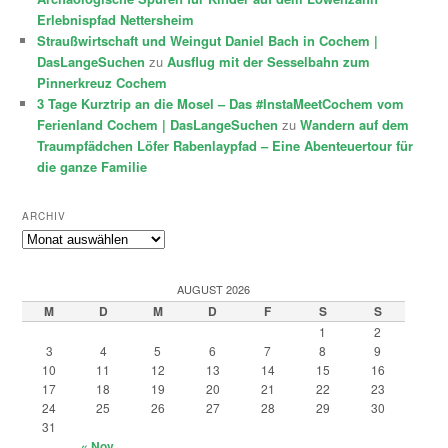
Erlebnispfad Nettersheim
Straußwirtschaft und Weingut Daniel Bach in Cochem |
DasLangeSuchen
zu
Ausflug mit der Sesselbahn zum
Pinnerkreuz Cochem
3 Tage Kurztrip an die Mosel – Das #InstaMeetCochem vom
Ferienland Cochem | DasLangeSuchen
zu
Wandern auf dem
Traumpfädchen Löfer Rabenlaypfad – Eine Abenteuertour für
die ganze Familie
ARCHIV
Archiv
AUGUST 2026
M
D
M
D
F
S
S
1
2
3
4
5
6
7
8
9
10
11
12
13
14
15
16
17
18
19
20
21
22
23
24
25
26
27
28
29
30
31
« Nov.