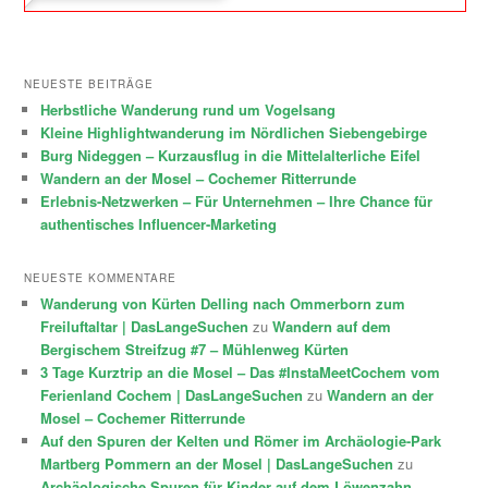
NEUESTE BEITRÄGE
Herbstliche Wanderung rund um Vogelsang
Kleine Highlightwanderung im Nördlichen Siebengebirge
Burg Nideggen – Kurzausflug in die Mittelalterliche Eifel
Wandern an der Mosel – Cochemer Ritterrunde
Erlebnis-Netzwerken – Für Unternehmen – Ihre Chance für
authentisches Influencer-Marketing
NEUESTE KOMMENTARE
Wanderung von Kürten Delling nach Ommerborn zum
Freiluftaltar | DasLangeSuchen
zu
Wandern auf dem
Bergischem Streifzug #7 – Mühlenweg Kürten
3 Tage Kurztrip an die Mosel – Das #InstaMeetCochem vom
Ferienland Cochem | DasLangeSuchen
zu
Wandern an der
Mosel – Cochemer Ritterrunde
Auf den Spuren der Kelten und Römer im Archäologie-Park
Martberg Pommern an der Mosel | DasLangeSuchen
zu
Archäologische Spuren für Kinder auf dem Löwenzahn