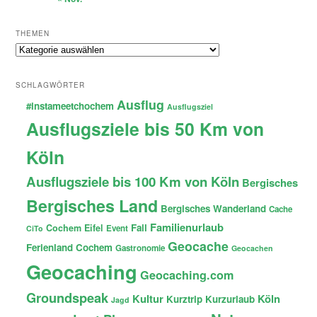
THEMEN
Themen
SCHLAGWÖRTER
Ausflug
#instameetchochem
Ausflugsziel
Ausflugsziele bis 50 Km von
Köln
Ausflugsziele bis 100 Km von Köln
Bergisches
Bergisches Land
Bergisches Wanderland
Cache
Familienurlaub
Fail
Cochem
Eifel
Event
CiTo
Geocache
Ferienland Cochem
Gastronomie
Geocachen
Geocaching
Geocaching.com
Groundspeak
Kultur
Köln
Kurztrip
Kurzurlaub
Jagd