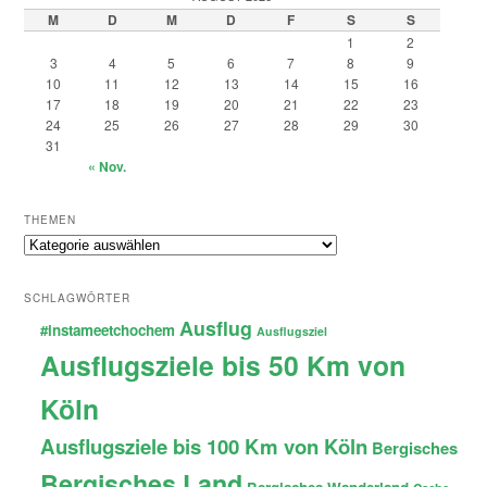
M
D
M
D
F
S
S
1
2
3
4
5
6
7
8
9
10
11
12
13
14
15
16
17
18
19
20
21
22
23
24
25
26
27
28
29
30
31
« Nov.
THEMEN
Themen
SCHLAGWÖRTER
Ausflug
#instameetchochem
Ausflugsziel
Ausflugsziele bis 50 Km von
Köln
Ausflugsziele bis 100 Km von Köln
Bergisches
Bergisches Land