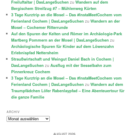
Freiluftaltar | DasLangeSuchen
zu
Wandern auf dem
Bergischem Streifzug #7 – Mühlenweg Kürten
3 Tage Kurztrip an die Mosel – Das #InstaMeetCochem vom
Ferienland Cochem | DasLangeSuchen
zu
Wandern an der
Mosel – Cochemer Ritterrunde
Auf den Spuren der Kelten und Römer im Archäologie-Park
Martberg Pommern an der Mosel | DasLangeSuchen
zu
Archäologische Spuren für Kinder auf dem Löwenzahn
Erlebnispfad Nettersheim
Straußwirtschaft und Weingut Daniel Bach in Cochem |
DasLangeSuchen
zu
Ausflug mit der Sesselbahn zum
Pinnerkreuz Cochem
3 Tage Kurztrip an die Mosel – Das #InstaMeetCochem vom
Ferienland Cochem | DasLangeSuchen
zu
Wandern auf dem
Traumpfädchen Löfer Rabenlaypfad – Eine Abenteuertour für
die ganze Familie
ARCHIV
Archiv
AUGUST 2026