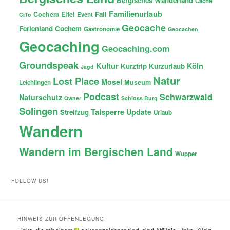
Bergisches Wanderland
Cache
Familienurlaub
Fail
Cochem
Eifel
Event
CiTo
Geocache
Ferienland Cochem
Gastronomie
Geocachen
Geocaching
Geocaching.com
Groundspeak
Kultur
Köln
Kurztrip
Kurzurlaub
Jagd
Natur
Lost Place
Mosel
Museum
Leichlingen
Podcast
Schwarzwald
Naturschutz
Owner
Schloss Burg
Solingen
Talsperre
Update
Streifzug
Urlaub
Wandern
Wandern im Bergischen Land
Wupper
FOLLOW US!
HINWEIS ZUR OFFENLEGUNG