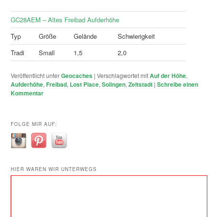
GC28AEM – Altes Freibad Aufderhöhe
Typ
Größe
Gelände
Schwierigkeit
Tradi
Small
1,5
2,0
Veröffentlicht unter
Geocaches
|
Verschlagwortet mit
Auf der Höhe
,
Aufderhöhe
,
Freibad
,
Lost Place
,
Solingen
,
Zeltstadt
|
Schreibe einen
Kommentar
FOLGE MIR AUF:
HIER WAREN WIR UNTERWEGS