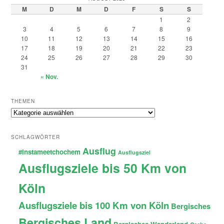
M
D
M
D
F
S
S
1
2
3
4
5
6
7
8
9
10
11
12
13
14
15
16
17
18
19
20
21
22
23
24
25
26
27
28
29
30
31
« Nov.
THEMEN
Themen
SCHLAGWÖRTER
Ausflug
#instameetchochem
Ausflugsziel
Ausflugsziele bis 50 Km von
Köln
Ausflugsziele bis 100 Km von Köln
Bergisches
Bergisches Land