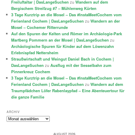
Freiluftaltar | DasLangeSuchen
zu
Wandern auf dem
Bergischem Streifzug #7 – Mühlenweg Kürten
3 Tage Kurztrip an die Mosel – Das #InstaMeetCochem vom
Ferienland Cochem | DasLangeSuchen
zu
Wandern an der
Mosel – Cochemer Ritterrunde
Auf den Spuren der Kelten und Römer im Archäologie-Park
Martberg Pommern an der Mosel | DasLangeSuchen
zu
Archäologische Spuren für Kinder auf dem Löwenzahn
Erlebnispfad Nettersheim
Straußwirtschaft und Weingut Daniel Bach in Cochem |
DasLangeSuchen
zu
Ausflug mit der Sesselbahn zum
Pinnerkreuz Cochem
3 Tage Kurztrip an die Mosel – Das #InstaMeetCochem vom
Ferienland Cochem | DasLangeSuchen
zu
Wandern auf dem
Traumpfädchen Löfer Rabenlaypfad – Eine Abenteuertour für
die ganze Familie
ARCHIV
Archiv
AUGUST 2026