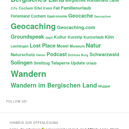
Bergisches Wanderland
Cache
Familienurlaub
Fail
Cochem
Eifel
Event
CiTo
Geocache
Ferienland Cochem
Gastronomie
Geocachen
Geocaching
Geocaching.com
Groundspeak
Kultur
Köln
Kurztrip
Kurzurlaub
Jagd
Natur
Lost Place
Mosel
Museum
Leichlingen
Podcast
Schwarzwald
Naturschutz
Owner
Schloss Burg
Solingen
Talsperre
Update
Streifzug
Urlaub
Wandern
Wandern im Bergischen Land
Wupper
FOLLOW US!
HINWEIS ZUR OFFENLEGUNG