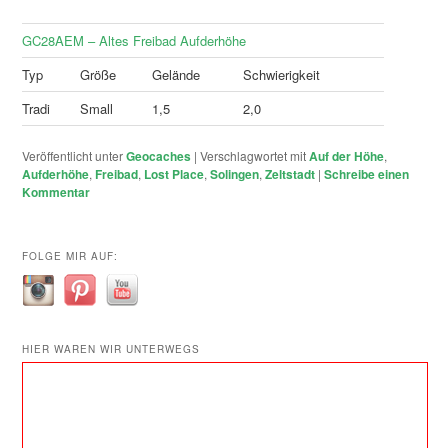
GC28AEM – Altes Freibad Aufderhöhe
Typ
Größe
Gelände
Schwierigkeit
Tradi
Small
1,5
2,0
Veröffentlicht unter
Geocaches
|
Verschlagwortet mit
Auf der Höhe
,
Aufderhöhe
,
Freibad
,
Lost Place
,
Solingen
,
Zeltstadt
|
Schreibe einen
Kommentar
FOLGE MIR AUF:
HIER WAREN WIR UNTERWEGS