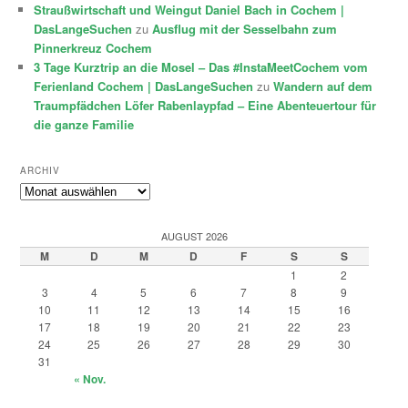
Straußwirtschaft und Weingut Daniel Bach in Cochem |
DasLangeSuchen
zu
Ausflug mit der Sesselbahn zum
Pinnerkreuz Cochem
3 Tage Kurztrip an die Mosel – Das #InstaMeetCochem vom
Ferienland Cochem | DasLangeSuchen
zu
Wandern auf dem
Traumpfädchen Löfer Rabenlaypfad – Eine Abenteuertour für
die ganze Familie
ARCHIV
Archiv
AUGUST 2026
M
D
M
D
F
S
S
1
2
3
4
5
6
7
8
9
10
11
12
13
14
15
16
17
18
19
20
21
22
23
24
25
26
27
28
29
30
31
« Nov.