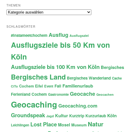
THEMEN
Themen
SCHLAGWÖRTER
Ausflug
#instameetchochem
Ausflugsziel
Ausflugsziele bis 50 Km von
Köln
Ausflugsziele bis 100 Km von Köln
Bergisches
Bergisches Land
Bergisches Wanderland
Cache
Familienurlaub
Fail
Cochem
Eifel
Event
CiTo
Geocache
Ferienland Cochem
Gastronomie
Geocachen
Geocaching
Geocaching.com
Groundspeak
Kultur
Köln
Kurztrip
Kurzurlaub
Jagd
Natur
Lost Place
Mosel
Museum
Leichlingen