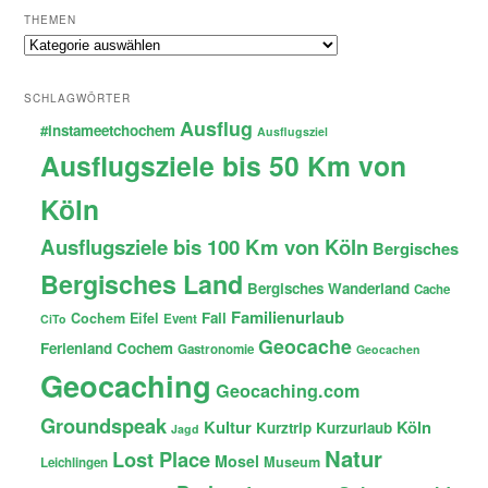
THEMEN
Themen
SCHLAGWÖRTER
Ausflug
#instameetchochem
Ausflugsziel
Ausflugsziele bis 50 Km von
Köln
Ausflugsziele bis 100 Km von Köln
Bergisches
Bergisches Land
Bergisches Wanderland
Cache
Familienurlaub
Fail
Cochem
Eifel
Event
CiTo
Geocache
Ferienland Cochem
Gastronomie
Geocachen
Geocaching
Geocaching.com
Groundspeak
Kultur
Köln
Kurztrip
Kurzurlaub
Jagd
Natur
Lost Place
Mosel
Museum
Leichlingen