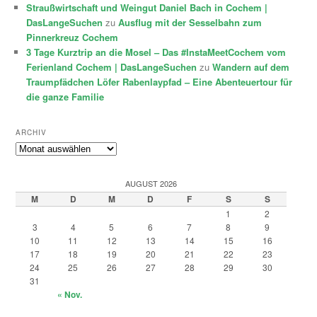
Straußwirtschaft und Weingut Daniel Bach in Cochem |
DasLangeSuchen
zu
Ausflug mit der Sesselbahn zum
Pinnerkreuz Cochem
3 Tage Kurztrip an die Mosel – Das #InstaMeetCochem vom
Ferienland Cochem | DasLangeSuchen
zu
Wandern auf dem
Traumpfädchen Löfer Rabenlaypfad – Eine Abenteuertour für
die ganze Familie
ARCHIV
Archiv
AUGUST 2026
M
D
M
D
F
S
S
1
2
3
4
5
6
7
8
9
10
11
12
13
14
15
16
17
18
19
20
21
22
23
24
25
26
27
28
29
30
31
« Nov.