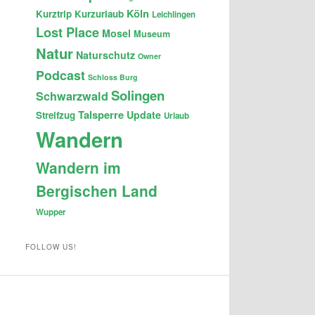
Köln
Kurztrip
Kurzurlaub
Leichlingen
Lost Place
Mosel
Museum
Natur
Naturschutz
Owner
Podcast
Schloss Burg
Solingen
Schwarzwald
Talsperre
Update
Streifzug
Urlaub
Wandern
Wandern im
Bergischen Land
Wupper
FOLLOW US!