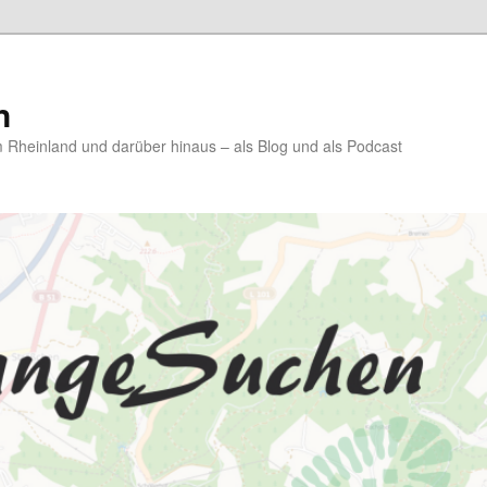
n
Rheinland und darüber hinaus – als Blog und als Podcast