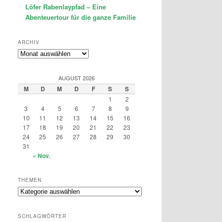
Löfer Rabenlaypfad – Eine
Abenteuertour für die ganze Familie
ARCHIV
Archiv
AUGUST 2026
M
D
M
D
F
S
S
1
2
3
4
5
6
7
8
9
10
11
12
13
14
15
16
17
18
19
20
21
22
23
24
25
26
27
28
29
30
31
« Nov.
THEMEN
Themen
SCHLAGWÖRTER