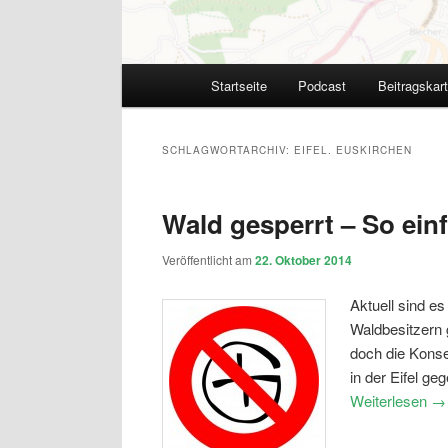
Hauptmenü
Startseite
Podcast
Beitragskar
SCHLAGWORTARCHIV:
EIFEL. EUSKIRCHEN
Wald gesperrt – So einf
Veröffentlicht am
22. Oktober 2014
Aktuell sind e
Waldbesitzern 
doch die Konse
in der Eifel ge
Weiterlesen
→