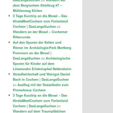
dem Bergischem Streifzug #7 –
Mühlenweg Kürten
3 Tage Kurztrip an die Mosel – Das
#InstaMeetCochem vom Ferienland
Cochem | DasLangeSuchen
zu
Wandern an der Mosel – Cochemer
Ritterrunde
Auf den Spuren der Kelten und
Römer im Archäologie-Park Martberg
Pommern an der Mosel |
DasLangeSuchen
zu
Archäologische
Spuren für Kinder auf dem
Löwenzahn Erlebnispfad Nettersheim
Straußwirtschaft und Weingut Daniel
Bach in Cochem | DasLangeSuchen
zu
Ausflug mit der Sesselbahn zum
Pinnerkreuz Cochem
3 Tage Kurztrip an die Mosel – Das
#InstaMeetCochem vom Ferienland
Cochem | DasLangeSuchen
zu
Wandern auf dem Traumpfädchen