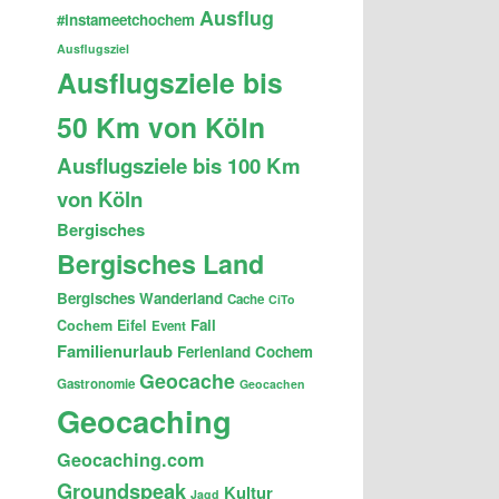
Ausflug
#instameetchochem
Ausflugsziel
Ausflugsziele bis
50 Km von Köln
Ausflugsziele bis 100 Km
von Köln
Bergisches
Bergisches Land
Bergisches Wanderland
Cache
CiTo
Fail
Cochem
Eifel
Event
Familienurlaub
Ferienland Cochem
Geocache
Gastronomie
Geocachen
Geocaching
Geocaching.com
Groundspeak
Kultur
Jagd