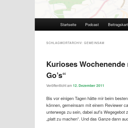
Hauptmenü
Startseite
Podcast
Beitragskar
SCHLAGWORTARCHIV:
GEMEINSAM
Kurioses Wochenende m
Go’s“
Veröffentlicht am
12. Dezember 2011
Bis vor einigen Tagen hätte mir beim beste
können, gemeinsam mit einem Reviewer cac
unterwegs zu sein, dabei auf’s Wegegebot 
„platt zu machen“. Und das Ganze dann au