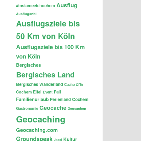
Ausflug
#instameetchochem
Ausflugsziel
Ausflugsziele bis
50 Km von Köln
Ausflugsziele bis 100 Km
von Köln
Bergisches
Bergisches Land
Bergisches Wanderland
Cache
CiTo
Fail
Cochem
Eifel
Event
Familienurlaub
Ferienland Cochem
Geocache
Gastronomie
Geocachen
Geocaching
Geocaching.com
Groundspeak
Kultur
Jagd