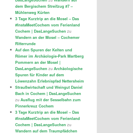
dem Bergischem Streifzug #7 –
Mühlenweg Kürten
3 Tage Kurztrip an die Mosel – Das
#InstaMeetCochem vom Ferienland
Cochem | DasLangeSuchen
zu
Wandern an der Mosel – Cochemer
Ritterrunde
Auf den Spuren der Kelten und
Römer im Archäologie-Park Martberg
Pommern an der Mosel |
DasLangeSuchen
zu
Archäologische
Spuren für Kinder auf dem
Löwenzahn Erlebnispfad Nettersheim
Straußwirtschaft und Weingut Daniel
Bach in Cochem | DasLangeSuchen
zu
Ausflug mit der Sesselbahn zum
Pinnerkreuz Cochem
3 Tage Kurztrip an die Mosel – Das
#InstaMeetCochem vom Ferienland
Cochem | DasLangeSuchen
zu
Wandern auf dem Traumpfädchen