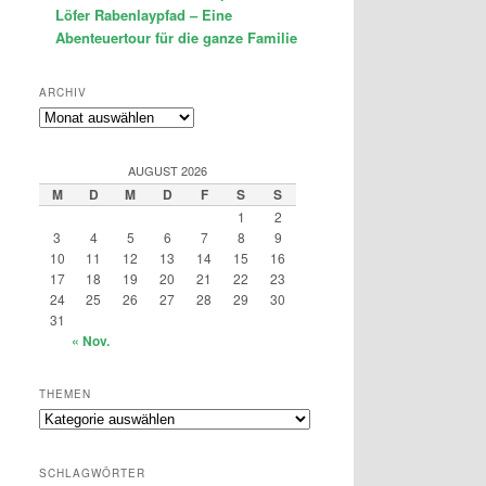
Löfer Rabenlaypfad – Eine
Abenteuertour für die ganze Familie
ARCHIV
Archiv
AUGUST 2026
M
D
M
D
F
S
S
1
2
3
4
5
6
7
8
9
10
11
12
13
14
15
16
17
18
19
20
21
22
23
24
25
26
27
28
29
30
31
« Nov.
THEMEN
Themen
SCHLAGWÖRTER