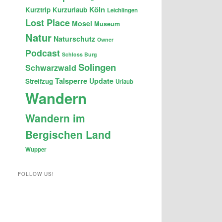
Köln
Kurztrip
Kurzurlaub
Leichlingen
Lost Place
Mosel
Museum
Natur
Naturschutz
Owner
Podcast
Schloss Burg
Solingen
Schwarzwald
Talsperre
Update
Streifzug
Urlaub
Wandern
Wandern im
Bergischen Land
Wupper
FOLLOW US!