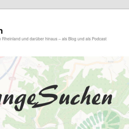
n
Rheinland und darüber hinaus – als Blog und als Podcast