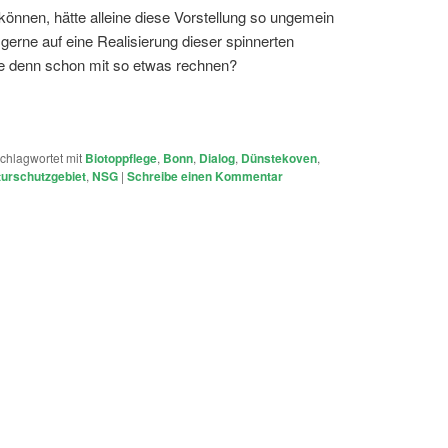
 können, hätte alleine diese Vorstellung so ungemein
 gerne auf eine Realisierung dieser spinnerten
e denn schon mit so etwas rechnen?
chlagwortet mit
Biotoppflege
,
Bonn
,
Dialog
,
Dünstekoven
,
urschutzgebiet
,
NSG
|
Schreibe einen Kommentar