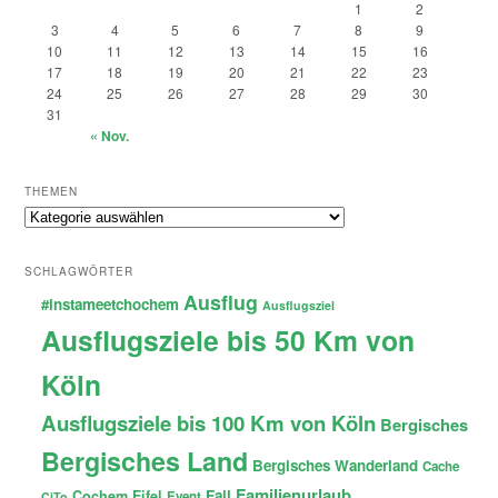
1
2
3
4
5
6
7
8
9
10
11
12
13
14
15
16
17
18
19
20
21
22
23
24
25
26
27
28
29
30
31
« Nov.
THEMEN
Themen
SCHLAGWÖRTER
Ausflug
#instameetchochem
Ausflugsziel
Ausflugsziele bis 50 Km von
Köln
Ausflugsziele bis 100 Km von Köln
Bergisches
Bergisches Land
Bergisches Wanderland
Cache
Familienurlaub
Fail
Cochem
Eifel
Event
CiTo