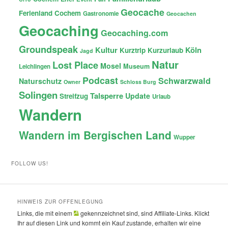
Geocache
Ferienland Cochem
Gastronomie
Geocachen
Geocaching
Geocaching.com
Groundspeak
Kultur
Köln
Kurztrip
Kurzurlaub
Jagd
Natur
Lost Place
Mosel
Museum
Leichlingen
Podcast
Schwarzwald
Naturschutz
Owner
Schloss Burg
Solingen
Talsperre
Update
Streifzug
Urlaub
Wandern
Wandern im Bergischen Land
Wupper
FOLLOW US!
HINWEIS ZUR OFFENLEGUNG
Links, die mit einem
gekennzeichnet sind, sind Affiliate-Links. Klickt
Ihr auf diesen Link und kommt ein Kauf zustande, erhalten wir eine