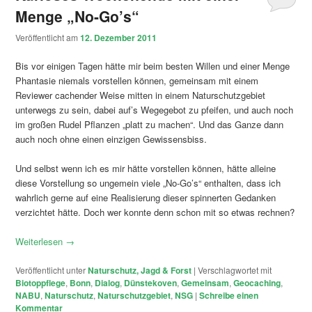
Menge „No-Go’s“
Veröffentlicht am
12. Dezember 2011
Bis vor einigen Tagen hätte mir beim besten Willen und einer Menge
Phantasie niemals vorstellen können, gemeinsam mit einem
Reviewer cachender Weise mitten in einem Naturschutzgebiet
unterwegs zu sein, dabei auf’s Wegegebot zu pfeifen, und auch noch
im großen Rudel Pflanzen „platt zu machen“. Und das Ganze dann
auch noch ohne einen einzigen Gewissensbiss.
Und selbst wenn ich es mir hätte vorstellen können, hätte alleine
diese Vorstellung so ungemein viele „No-Go’s“ enthalten, dass ich
wahrlich gerne auf eine Realisierung dieser spinnerten Gedanken
verzichtet hätte. Doch wer konnte denn schon mit so etwas rechnen?
Weiterlesen
→
Veröffentlicht unter
Naturschutz, Jagd & Forst
|
Verschlagwortet mit
Biotoppflege
,
Bonn
,
Dialog
,
Dünstekoven
,
Gemeinsam
,
Geocaching
,
NABU
,
Naturschutz
,
Naturschutzgebiet
,
NSG
|
Schreibe einen
Kommentar