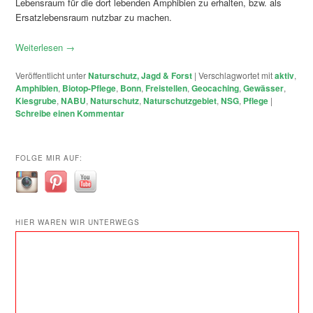
Lebensraum für die dort lebenden Amphibien zu erhalten, bzw. als
Ersatzlebensraum nutzbar zu machen.
Weiterlesen
→
Veröffentlicht unter
Naturschutz, Jagd & Forst
|
Verschlagwortet mit
aktiv
,
Amphibien
,
Biotop-Pflege
,
Bonn
,
Freistellen
,
Geocaching
,
Gewässer
,
Kiesgrube
,
NABU
,
Naturschutz
,
Naturschutzgebiet
,
NSG
,
Pflege
|
Schreibe einen Kommentar
FOLGE MIR AUF:
HIER WAREN WIR UNTERWEGS