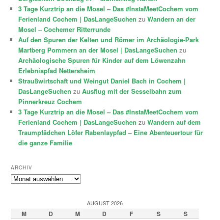
3 Tage Kurztrip an die Mosel – Das #InstaMeetCochem vom
Ferienland Cochem | DasLangeSuchen
zu
Wandern an der
Mosel – Cochemer Ritterrunde
Auf den Spuren der Kelten und Römer im Archäologie-Park
Martberg Pommern an der Mosel | DasLangeSuchen
zu
Archäologische Spuren für Kinder auf dem Löwenzahn
Erlebnispfad Nettersheim
Straußwirtschaft und Weingut Daniel Bach in Cochem |
DasLangeSuchen
zu
Ausflug mit der Sesselbahn zum
Pinnerkreuz Cochem
3 Tage Kurztrip an die Mosel – Das #InstaMeetCochem vom
Ferienland Cochem | DasLangeSuchen
zu
Wandern auf dem
Traumpfädchen Löfer Rabenlaypfad – Eine Abenteuertour für
die ganze Familie
ARCHIV
Archiv
AUGUST 2026
M
D
M
D
F
S
S