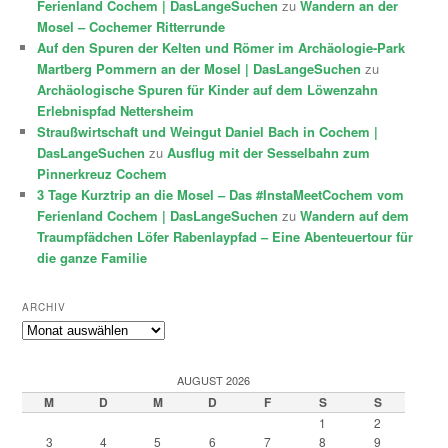
Ferienland Cochem | DasLangeSuchen
zu
Wandern an der
Mosel – Cochemer Ritterrunde
Auf den Spuren der Kelten und Römer im Archäologie-Park
Martberg Pommern an der Mosel | DasLangeSuchen
zu
Archäologische Spuren für Kinder auf dem Löwenzahn
Erlebnispfad Nettersheim
Straußwirtschaft und Weingut Daniel Bach in Cochem |
DasLangeSuchen
zu
Ausflug mit der Sesselbahn zum
Pinnerkreuz Cochem
3 Tage Kurztrip an die Mosel – Das #InstaMeetCochem vom
Ferienland Cochem | DasLangeSuchen
zu
Wandern auf dem
Traumpfädchen Löfer Rabenlaypfad – Eine Abenteuertour für
die ganze Familie
ARCHIV
Archiv
AUGUST 2026
M
D
M
D
F
S
S
1
2
3
4
5
6
7
8
9