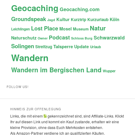
Geocaching
Geocaching.com
Groundspeak
Kultur
Köln
Kurztrip
Kurzurlaub
Jagd
Natur
Lost Place
Mosel
Museum
Leichlingen
Podcast
Schwarzwald
Naturschutz
Owner
Schloss Burg
Solingen
Talsperre
Update
Streifzug
Urlaub
Wandern
Wandern im Bergischen Land
Wupper
FOLLOW US!
HINWEIS ZUR OFFENLEGUNG
Links, die mit einem
gekennzeichnet sind, sind Affiliate-Links. Klickt
Ihr auf diesen Link und kommt ein Kauf zustande, erhalten wir eine
kleine Provision, ohne dass Euch Mehrkosten entstehen.
Als Amazon-Partner verdiene ich an qualifizierten Käufen.