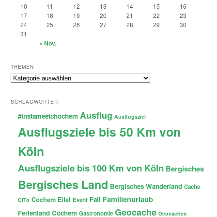
10
11
12
13
14
15
16
17
18
19
20
21
22
23
24
25
26
27
28
29
30
31
« Nov.
THEMEN
Themen
SCHLAGWÖRTER
Ausflug
#instameetchochem
Ausflugsziel
Ausflugsziele bis 50 Km von
Köln
Ausflugsziele bis 100 Km von Köln
Bergisches
Bergisches Land
Bergisches Wanderland
Cache
Familienurlaub
Fail
Cochem
Eifel
Event
CiTo
Geocache
Ferienland Cochem
Gastronomie
Geocachen