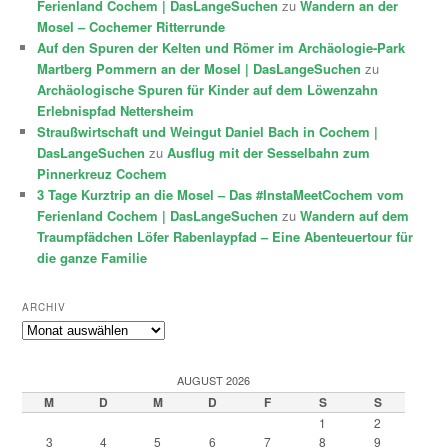
Ferienland Cochem | DasLangeSuchen
zu
Wandern an der
Mosel – Cochemer Ritterrunde
Auf den Spuren der Kelten und Römer im Archäologie-Park
Martberg Pommern an der Mosel | DasLangeSuchen
zu
Archäologische Spuren für Kinder auf dem Löwenzahn
Erlebnispfad Nettersheim
Straußwirtschaft und Weingut Daniel Bach in Cochem |
DasLangeSuchen
zu
Ausflug mit der Sesselbahn zum
Pinnerkreuz Cochem
3 Tage Kurztrip an die Mosel – Das #InstaMeetCochem vom
Ferienland Cochem | DasLangeSuchen
zu
Wandern auf dem
Traumpfädchen Löfer Rabenlaypfad – Eine Abenteuertour für
die ganze Familie
ARCHIV
Archiv
AUGUST 2026
M
D
M
D
F
S
S
1
2
3
4
5
6
7
8
9