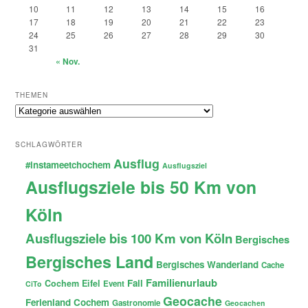
10
11
12
13
14
15
16
17
18
19
20
21
22
23
24
25
26
27
28
29
30
31
« Nov.
THEMEN
Themen
SCHLAGWÖRTER
Ausflug
#instameetchochem
Ausflugsziel
Ausflugsziele bis 50 Km von
Köln
Ausflugsziele bis 100 Km von Köln
Bergisches
Bergisches Land
Bergisches Wanderland
Cache
Familienurlaub
Fail
Cochem
Eifel
Event
CiTo
Geocache
Ferienland Cochem
Gastronomie
Geocachen