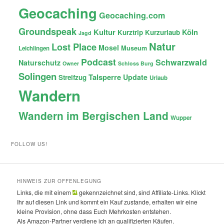
Geocaching
Geocaching.com
Groundspeak
Kultur
Köln
Kurztrip
Kurzurlaub
Jagd
Natur
Lost Place
Mosel
Museum
Leichlingen
Podcast
Schwarzwald
Naturschutz
Owner
Schloss Burg
Solingen
Talsperre
Update
Streifzug
Urlaub
Wandern
Wandern im Bergischen Land
Wupper
FOLLOW US!
HINWEIS ZUR OFFENLEGUNG
Links, die mit einem
gekennzeichnet sind, sind Affiliate-Links. Klickt
Ihr auf diesen Link und kommt ein Kauf zustande, erhalten wir eine
kleine Provision, ohne dass Euch Mehrkosten entstehen.
Als Amazon-Partner verdiene ich an qualifizierten Käufen.