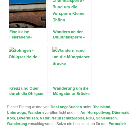
Eine kleine
Wandern an der
Feierabend-
Dhünntalsperre –
Wanderung: Rund
Rund um die
um die
Vorsperre Kleine
Eschbachtalsperre
Dhünn
in Remscheid
Kreuz und Quer
Wanderung um die
durch die Ohligser
Müngstener Brücke
Heide
in Solingen
Dieser Eintrag wurde von
DasLangeSuchen
unter
Rheinland
,
Unterwegs
,
Wandern
veröffentlicht und mit
Am Hornpottweg
,
Dünnwald
,
Köln
,
Leverkusen
,
Natur
,
Naturschutzgebiet
,
NSG
,
Schlebusch
,
Wanderung
verschlagwortet. Setze ein Lesezeichen für den
Permalink
.