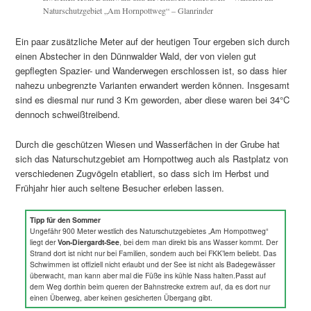
Naturschutzgebiet „Am Hornpottweg“ – Glanrinder
Ein paar zusätzliche Meter auf der heutigen Tour ergeben sich durch
einen Abstecher in den Dünnwalder Wald, der von vielen gut
gepflegten Spazier- und Wanderwegen erschlossen ist, so dass hier
nahezu unbegrenzte Varianten erwandert werden können. Insgesamt
sind es diesmal nur rund 3 Km geworden, aber diese waren bei 34°C
dennoch schweißtreibend.
Durch die geschützen Wiesen und Wasserfächen in der Grube hat
sich das Naturschutzgebiet am Hornpottweg auch als Rastplatz von
verschiedenen Zugvögeln etabliert, so dass sich im Herbst und
Frühjahr hier auch seltene Besucher erleben lassen.
Tipp für den Sommer
Ungefähr 900 Meter westlich des Naturschutzgebietes „Am Hornpottweg“
liegt der
Von-Diergardt-See
, bei dem man direkt bis ans Wasser kommt. Der
Strand dort ist nicht nur bei Familien, sondern auch bei FKK’lern beliebt. Das
Schwimmen ist offiziell nicht erlaubt und der See ist nicht als Badegewässer
überwacht, man kann aber mal die Füße ins kühle Nass halten.Passt auf
dem Weg dorthin beim queren der Bahnstrecke extrem auf, da es dort nur
einen Überweg, aber keinen gesicherten Übergang gibt.