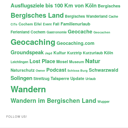
Ausflugsziele bis 100 Km von Köln
Bergisches
Bergisches Land
Bergisches Wanderland
Cache
Familienurlaub
Fail
Cochem
Eifel
Event
CiTo
Geocache
Ferienland Cochem
Gastronomie
Geocachen
Geocaching
Geocaching.com
Groundspeak
Kultur
Köln
Kurztrip
Kurzurlaub
Jagd
Natur
Lost Place
Mosel
Museum
Leichlingen
Podcast
Schwarzwald
Naturschutz
Owner
Schloss Burg
Solingen
Talsperre
Update
Streifzug
Urlaub
Wandern
Wandern im Bergischen Land
Wupper
FOLLOW US!