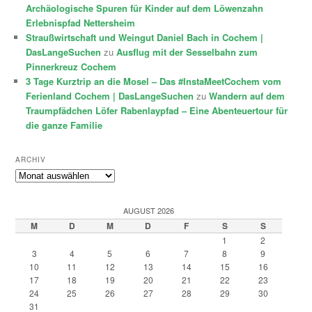
Archäologische Spuren für Kinder auf dem Löwenzahn
Erlebnispfad Nettersheim
Straußwirtschaft und Weingut Daniel Bach in Cochem |
DasLangeSuchen
zu
Ausflug mit der Sesselbahn zum
Pinnerkreuz Cochem
3 Tage Kurztrip an die Mosel – Das #InstaMeetCochem vom
Ferienland Cochem | DasLangeSuchen
zu
Wandern auf dem
Traumpfädchen Löfer Rabenlaypfad – Eine Abenteuertour für
die ganze Familie
ARCHIV
Archiv
AUGUST 2026
M
D
M
D
F
S
S
1
2
3
4
5
6
7
8
9
10
11
12
13
14
15
16
17
18
19
20
21
22
23
24
25
26
27
28
29
30
31