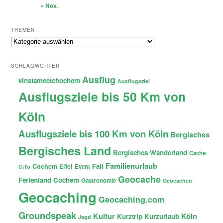
« Nov.
THEMEN
Themen
SCHLAGWÖRTER
Ausflug
#instameetchochem
Ausflugsziel
Ausflugsziele bis 50 Km von
Köln
Ausflugsziele bis 100 Km von Köln
Bergisches
Bergisches Land
Bergisches Wanderland
Cache
Familienurlaub
Fail
Cochem
Eifel
Event
CiTo
Geocache
Ferienland Cochem
Gastronomie
Geocachen
Geocaching
Geocaching.com
Groundspeak
Kultur
Köln
Kurztrip
Kurzurlaub
Jagd