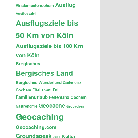
Ausflug
#instameetchochem
Ausflugsziel
Ausflugsziele bis
50 Km von Köln
Ausflugsziele bis 100 Km
von Köln
Bergisches
Bergisches Land
Bergisches Wanderland
Cache
CiTo
Fail
Cochem
Eifel
Event
Familienurlaub
Ferienland Cochem
Geocache
Gastronomie
Geocachen
Geocaching
Geocaching.com
Groundspeak
Kultur
Jagd