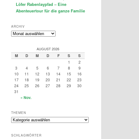
Löfer Rabenlaypfad – Eine
Abenteuertour für die ganze Familie
ARCHIV
Archiv
AUGUST 2026
M
D
M
D
F
S
S
1
2
3
4
5
6
7
8
9
10
11
12
13
14
15
16
17
18
19
20
21
22
23
24
25
26
27
28
29
30
31
« Nov.
THEMEN
Themen
SCHLAGWÖRTER