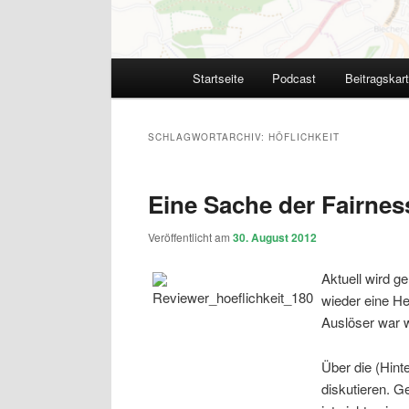
Hauptmenü
Startseite
Podcast
Beitragskar
SCHLAGWORTARCHIV:
HÖFLICHKEIT
Eine Sache der Fairnes
Veröffentlicht am
30. August 2012
Aktuell wird g
wieder eine H
Auslöser war w
Über die (Hint
diskutieren. G