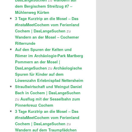
dem Bergischem Streifzug #7 –
Mühlenweg Kürten
3 Tage Kurztrip an die Mosel – Das
#InstaMeetCochem vom Ferienland
Cochem | DasLangeSuchen
zu
Wandern an der Mosel – Cochemer
Ritterrunde
Auf den Spuren der Kelten und
Römer im Archäologie-Park Martberg
Pommern an der Mosel |
DasLangeSuchen
zu
Archäologische
Spuren für Kinder auf dem
Löwenzahn Erlebnispfad Nettersheim
Straußwirtschaft und Weingut Daniel
Bach in Cochem | DasLangeSuchen
zu
Ausflug mit der Sesselbahn zum
Pinnerkreuz Cochem
3 Tage Kurztrip an die Mosel – Das
#InstaMeetCochem vom Ferienland
Cochem | DasLangeSuchen
zu
Wandern auf dem Traumpfädchen