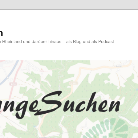
n
Rheinland und darüber hinaus – als Blog und als Podcast