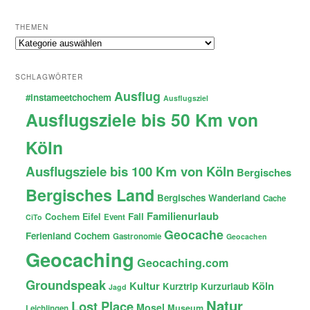
THEMEN
Themen
SCHLAGWÖRTER
Ausflug
#instameetchochem
Ausflugsziel
Ausflugsziele bis 50 Km von
Köln
Ausflugsziele bis 100 Km von Köln
Bergisches
Bergisches Land
Bergisches Wanderland
Cache
Familienurlaub
Fail
Cochem
Eifel
Event
CiTo
Geocache
Ferienland Cochem
Gastronomie
Geocachen
Geocaching
Geocaching.com
Groundspeak
Kultur
Köln
Kurztrip
Kurzurlaub
Jagd
Natur
Lost Place
Mosel
Museum
Leichlingen