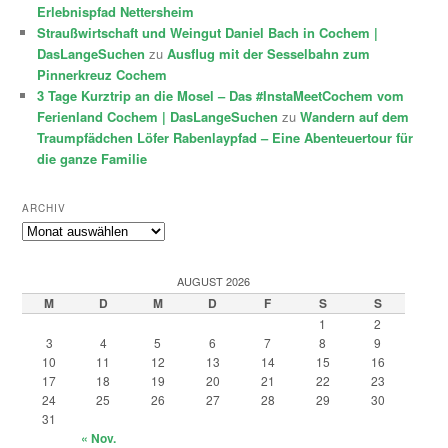
Erlebnispfad Nettersheim
Straußwirtschaft und Weingut Daniel Bach in Cochem |
DasLangeSuchen
zu
Ausflug mit der Sesselbahn zum
Pinnerkreuz Cochem
3 Tage Kurztrip an die Mosel – Das #InstaMeetCochem vom
Ferienland Cochem | DasLangeSuchen
zu
Wandern auf dem
Traumpfädchen Löfer Rabenlaypfad – Eine Abenteuertour für
die ganze Familie
ARCHIV
Archiv
AUGUST 2026
M
D
M
D
F
S
S
1
2
3
4
5
6
7
8
9
10
11
12
13
14
15
16
17
18
19
20
21
22
23
24
25
26
27
28
29
30
31
« Nov.