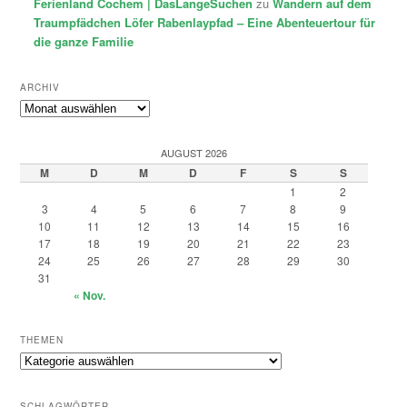
Ferienland Cochem | DasLangeSuchen
zu
Wandern auf dem
Traumpfädchen Löfer Rabenlaypfad – Eine Abenteuertour für
die ganze Familie
ARCHIV
Archiv
AUGUST 2026
M
D
M
D
F
S
S
1
2
3
4
5
6
7
8
9
10
11
12
13
14
15
16
17
18
19
20
21
22
23
24
25
26
27
28
29
30
31
« Nov.
THEMEN
Themen
SCHLAGWÖRTER