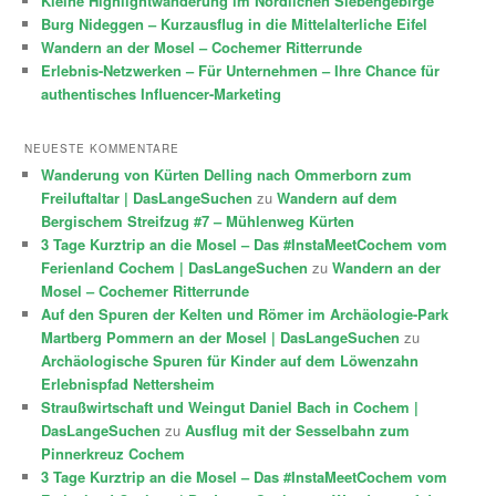
Kleine Highlightwanderung im Nördlichen Siebengebirge
Burg Nideggen – Kurzausflug in die Mittelalterliche Eifel
Wandern an der Mosel – Cochemer Ritterrunde
Erlebnis-Netzwerken – Für Unternehmen – Ihre Chance für
authentisches Influencer-Marketing
NEUESTE KOMMENTARE
Wanderung von Kürten Delling nach Ommerborn zum
Freiluftaltar | DasLangeSuchen
zu
Wandern auf dem
Bergischem Streifzug #7 – Mühlenweg Kürten
3 Tage Kurztrip an die Mosel – Das #InstaMeetCochem vom
Ferienland Cochem | DasLangeSuchen
zu
Wandern an der
Mosel – Cochemer Ritterrunde
Auf den Spuren der Kelten und Römer im Archäologie-Park
Martberg Pommern an der Mosel | DasLangeSuchen
zu
Archäologische Spuren für Kinder auf dem Löwenzahn
Erlebnispfad Nettersheim
Straußwirtschaft und Weingut Daniel Bach in Cochem |
DasLangeSuchen
zu
Ausflug mit der Sesselbahn zum
Pinnerkreuz Cochem
3 Tage Kurztrip an die Mosel – Das #InstaMeetCochem vom