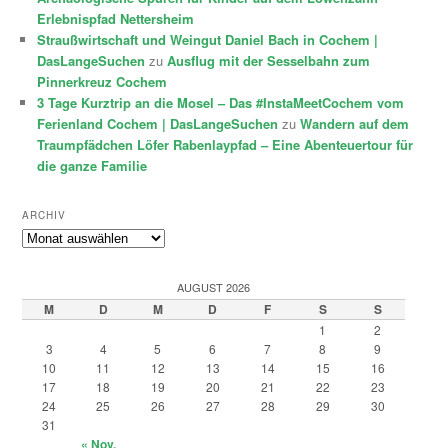
Erlebnispfad Nettersheim
Straußwirtschaft und Weingut Daniel Bach in Cochem |
DasLangeSuchen
zu
Ausflug mit der Sesselbahn zum
Pinnerkreuz Cochem
3 Tage Kurztrip an die Mosel – Das #InstaMeetCochem vom
Ferienland Cochem | DasLangeSuchen
zu
Wandern auf dem
Traumpfädchen Löfer Rabenlaypfad – Eine Abenteuertour für
die ganze Familie
ARCHIV
Archiv
AUGUST 2026
M
D
M
D
F
S
S
1
2
3
4
5
6
7
8
9
10
11
12
13
14
15
16
17
18
19
20
21
22
23
24
25
26
27
28
29
30
31
« Nov.