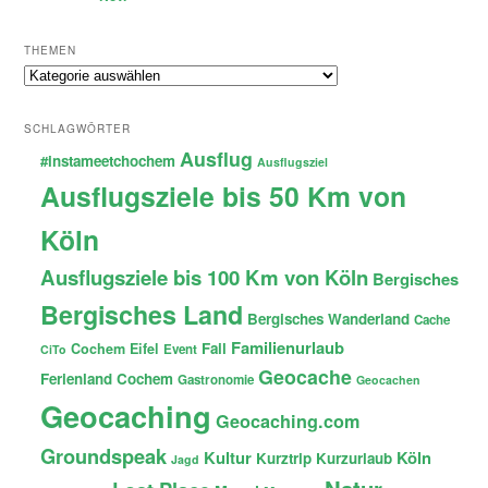
THEMEN
Themen
SCHLAGWÖRTER
Ausflug
#instameetchochem
Ausflugsziel
Ausflugsziele bis 50 Km von
Köln
Ausflugsziele bis 100 Km von Köln
Bergisches
Bergisches Land
Bergisches Wanderland
Cache
Familienurlaub
Fail
Cochem
Eifel
Event
CiTo
Geocache
Ferienland Cochem
Gastronomie
Geocachen
Geocaching
Geocaching.com
Groundspeak
Kultur
Köln
Kurztrip
Kurzurlaub
Jagd