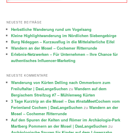
NEUESTE BEITRÄGE
Herbstliche Wanderung rund um Vogelsang
Kleine Highlightwanderung im Nördlichen Siebengebirge
Burg Nideggen – Kurzausflug in die Mittelalterliche Eifel
Wandern an der Mosel – Cochemer Ritterrunde
Erlebnis-Netzwerken – Für Unternehmen – Ihre Chance für
authentisches Influencer-Marketing
NEUESTE KOMMENTARE
Wanderung von Kürten Delling nach Ommerborn zum
Freiluftaltar | DasLangeSuchen
zu
Wandern auf dem
Bergischem Streifzug #7 – Mühlenweg Kürten
3 Tage Kurztrip an die Mosel – Das #InstaMeetCochem vom
Ferienland Cochem | DasLangeSuchen
zu
Wandern an der
Mosel – Cochemer Ritterrunde
Auf den Spuren der Kelten und Römer im Archäologie-Park
Martberg Pommern an der Mosel | DasLangeSuchen
zu
Archäologische Spuren für Kinder auf dem Löwenzahn