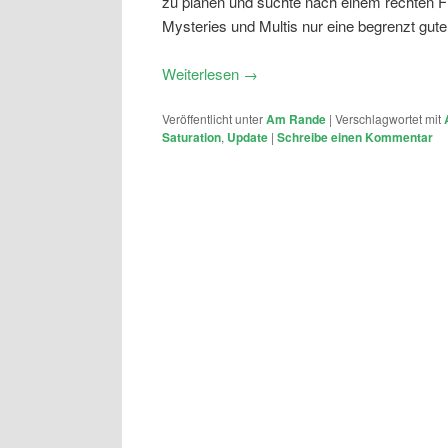
zu planen und suchte nach einem rechten Fl
Mysteries und Multis nur eine begrenzt gute 
Weiterlesen
→
Veröffentlicht unter
Am Rande
|
Verschlagwortet mit
Saturation
,
Update
|
Schreibe einen Kommentar