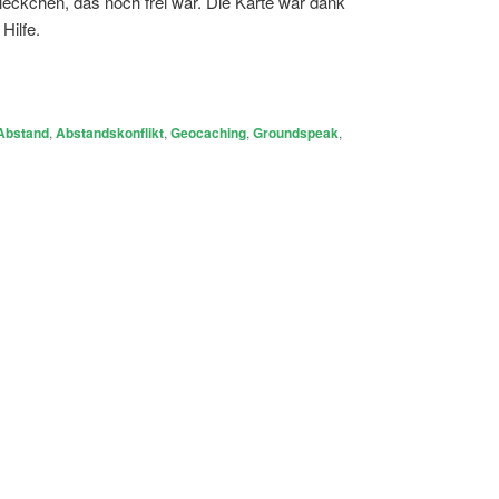
eckchen, das noch frei war. Die Karte war dank
Hilfe.
Abstand
,
Abstandskonflikt
,
Geocaching
,
Groundspeak
,