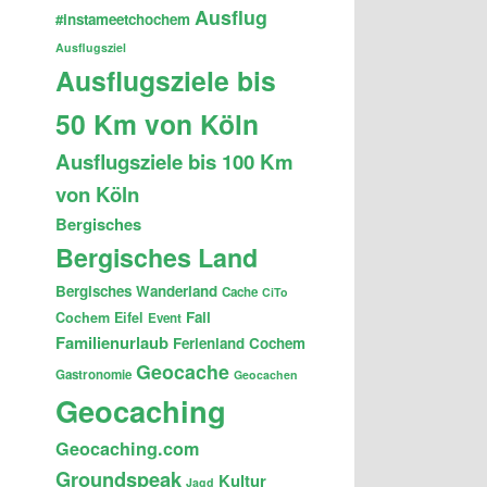
Ausflug
#instameetchochem
Ausflugsziel
Ausflugsziele bis
50 Km von Köln
Ausflugsziele bis 100 Km
von Köln
Bergisches
Bergisches Land
Bergisches Wanderland
Cache
CiTo
Fail
Cochem
Eifel
Event
Familienurlaub
Ferienland Cochem
Geocache
Gastronomie
Geocachen
Geocaching
Geocaching.com
Groundspeak
Kultur
Jagd