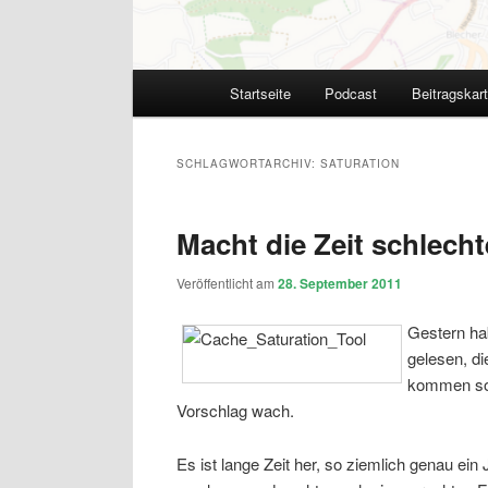
Hauptmenü
Startseite
Podcast
Beitragskar
SCHLAGWORTARCHIV:
SATURATION
Macht die Zeit schlech
Veröffentlicht am
28. September 2011
Gestern ha
gelesen, di
kommen sol
Vorschlag wach.
Es ist lange Zeit her, so ziemlich genau ei