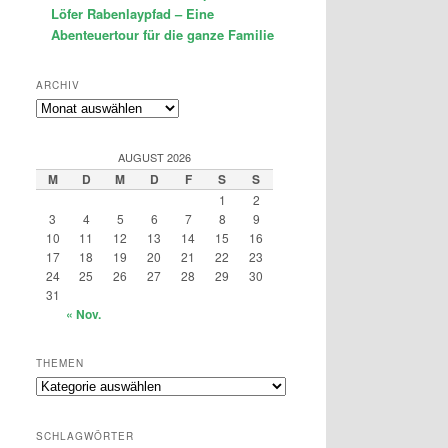
Löfer Rabenlaypfad – Eine
Abenteuertour für die ganze Familie
ARCHIV
Archiv
AUGUST 2026
M
D
M
D
F
S
S
1
2
3
4
5
6
7
8
9
10
11
12
13
14
15
16
17
18
19
20
21
22
23
24
25
26
27
28
29
30
31
« Nov.
THEMEN
Themen
SCHLAGWÖRTER