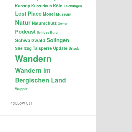
Köln
Kurztrip
Kurzurlaub
Leichlingen
Lost Place
Mosel
Museum
Natur
Naturschutz
Owner
Podcast
Schloss Burg
Solingen
Schwarzwald
Talsperre
Update
Streifzug
Urlaub
Wandern
Wandern im
Bergischen Land
Wupper
FOLLOW US!