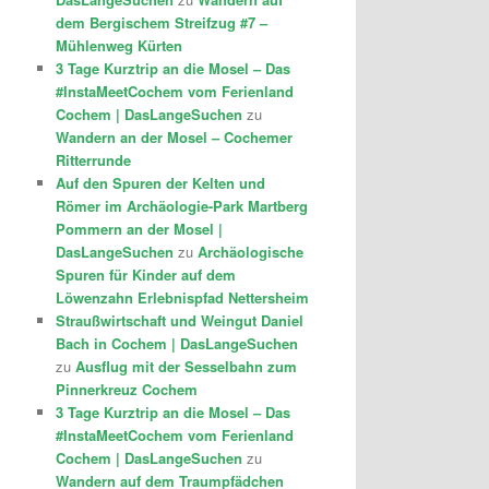
dem Bergischem Streifzug #7 –
Mühlenweg Kürten
3 Tage Kurztrip an die Mosel – Das
#InstaMeetCochem vom Ferienland
Cochem | DasLangeSuchen
zu
Wandern an der Mosel – Cochemer
Ritterrunde
Auf den Spuren der Kelten und
Römer im Archäologie-Park Martberg
Pommern an der Mosel |
DasLangeSuchen
zu
Archäologische
Spuren für Kinder auf dem
Löwenzahn Erlebnispfad Nettersheim
Straußwirtschaft und Weingut Daniel
Bach in Cochem | DasLangeSuchen
zu
Ausflug mit der Sesselbahn zum
Pinnerkreuz Cochem
3 Tage Kurztrip an die Mosel – Das
#InstaMeetCochem vom Ferienland
Cochem | DasLangeSuchen
zu
Wandern auf dem Traumpfädchen