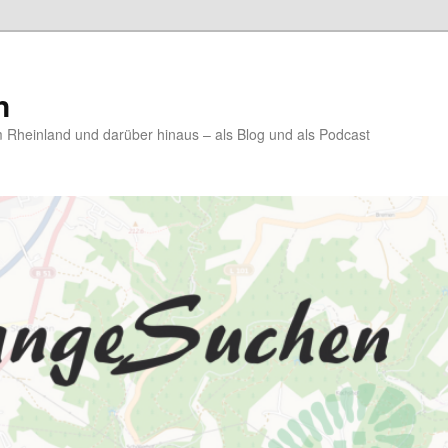
n
Rheinland und darüber hinaus – als Blog und als Podcast