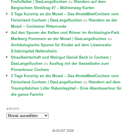
Freiluftaltar | DasLangeSuchen
zu
Wandern auf dem
Bergischem Streifzug #7 – Mühlenweg Kürten
3 Tage Kurztrip an die Mosel – Das #InstaMeetCochem vom
Ferienland Cochem | DasLangeSuchen
zu
Wandern an der
Mosel – Cochemer Ritterrunde
Auf den Spuren der Kelten und Römer im Archäologie-Park
Martberg Pommern an der Mosel | DasLangeSuchen
zu
Archäologische Spuren für Kinder auf dem Löwenzahn
Erlebnispfad Nettersheim
Straußwirtschaft und Weingut Daniel Bach in Cochem |
DasLangeSuchen
zu
Ausflug mit der Sesselbahn zum
Pinnerkreuz Cochem
3 Tage Kurztrip an die Mosel – Das #InstaMeetCochem vom
Ferienland Cochem | DasLangeSuchen
zu
Wandern auf dem
Traumpfädchen Löfer Rabenlaypfad – Eine Abenteuertour für
die ganze Familie
ARCHIV
Archiv
AUGUST 2026