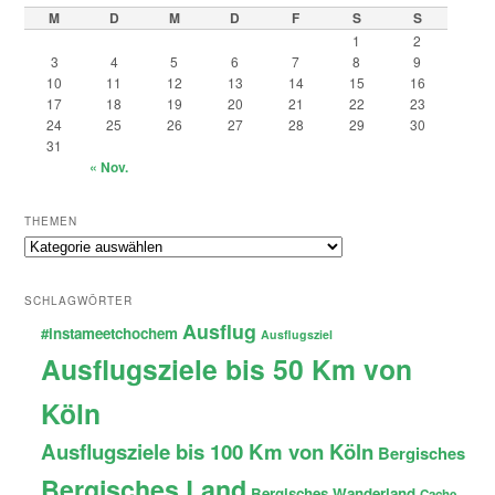
M
D
M
D
F
S
S
1
2
3
4
5
6
7
8
9
10
11
12
13
14
15
16
17
18
19
20
21
22
23
24
25
26
27
28
29
30
31
« Nov.
THEMEN
Themen
SCHLAGWÖRTER
Ausflug
#instameetchochem
Ausflugsziel
Ausflugsziele bis 50 Km von
Köln
Ausflugsziele bis 100 Km von Köln
Bergisches
Bergisches Land
Bergisches Wanderland
Cache