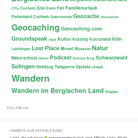
Familienurlaub
Fail
Cochem
Eifel
Event
CiTo
Geocache
Ferienland Cochem
Gastronomie
Geocachen
Geocaching
Geocaching.com
Groundspeak
Kultur
Köln
Kurztrip
Kurzurlaub
Jagd
Natur
Lost Place
Mosel
Museum
Leichlingen
Podcast
Schwarzwald
Naturschutz
Owner
Schloss Burg
Solingen
Talsperre
Update
Streifzug
Urlaub
Wandern
Wandern im Bergischen Land
Wupper
FOLLOW US!
HINWEIS ZUR OFFENLEGUNG
Links, die mit einem
gekennzeichnet sind, sind Affiliate-Links. Klickt