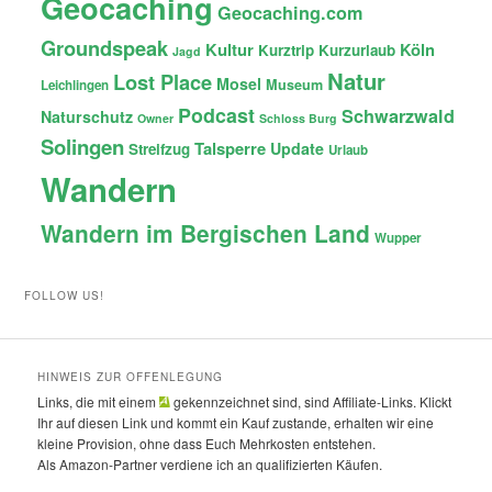
Geocaching
Geocaching.com
Groundspeak
Kultur
Köln
Kurztrip
Kurzurlaub
Jagd
Natur
Lost Place
Mosel
Museum
Leichlingen
Podcast
Schwarzwald
Naturschutz
Owner
Schloss Burg
Solingen
Talsperre
Update
Streifzug
Urlaub
Wandern
Wandern im Bergischen Land
Wupper
FOLLOW US!
HINWEIS ZUR OFFENLEGUNG
Links, die mit einem
gekennzeichnet sind, sind Affiliate-Links. Klickt
Ihr auf diesen Link und kommt ein Kauf zustande, erhalten wir eine
kleine Provision, ohne dass Euch Mehrkosten entstehen.
Als Amazon-Partner verdiene ich an qualifizierten Käufen.