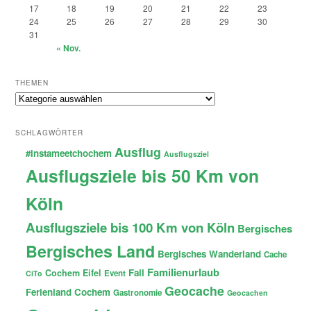
17
18
19
20
21
22
23
24
25
26
27
28
29
30
31
« Nov.
THEMEN
Themen
SCHLAGWÖRTER
Ausflug
#instameetchochem
Ausflugsziel
Ausflugsziele bis 50 Km von
Köln
Ausflugsziele bis 100 Km von Köln
Bergisches
Bergisches Land
Bergisches Wanderland
Cache
Familienurlaub
Fail
Cochem
Eifel
Event
CiTo
Geocache
Ferienland Cochem
Gastronomie
Geocachen