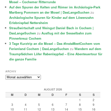
Mosel – Cochemer Ritterrunde
Auf den Spuren der Kelten und Römer im Archäologie-Park
Martberg Pommern an der Mosel | DasLangeSuchen
zu
Archäologische Spuren für Kinder auf dem Löwenzahn
Erlebnispfad Nettersheim
Straußwirtschaft und Weingut Daniel Bach in Cochem |
DasLangeSuchen
zu
Ausflug mit der Sesselbahn zum
Pinnerkreuz Cochem
3 Tage Kurztrip an die Mosel – Das #InstaMeetCochem vom
Ferienland Cochem | DasLangeSuchen
zu
Wandern auf dem
Traumpfädchen Löfer Rabenlaypfad – Eine Abenteuertour für
die ganze Familie
ARCHIV
Archiv
AUGUST 2026
M
D
M
D
F
S
S
1
2
3
4
5
6
7
8
9
10
11
12
13
14
15
16