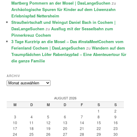
Martberg Pommern an der Mosel | DasLangeSuchen
zu
Archäologische Spuren für Kinder auf dem Löwenzahn
Erlebnispfad Nettersheim
Straußwirtschaft und Weingut Daniel Bach in Cochem |
DasLangeSuchen
zu
Ausflug mit der Sesselbahn zum
Pinnerkreuz Cochem
3 Tage Kurztrip an die Mosel – Das #InstaMeetCochem vom
Ferienland Cochem | DasLangeSuchen
zu
Wandern auf dem
Traumpfädchen Löfer Rabenlaypfad – Eine Abenteuertour für
die ganze Familie
ARCHIV
Archiv
AUGUST 2026
M
D
M
D
F
S
S
1
2
3
4
5
6
7
8
9
10
11
12
13
14
15
16
17
18
19
20
21
22
23
24
25
26
27
28
29
30