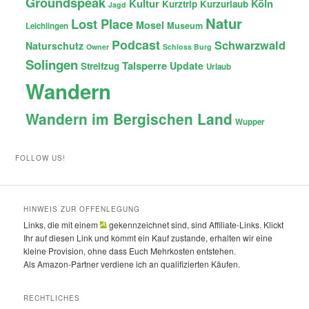
Groundspeak
Kultur
Köln
Kurztrip
Kurzurlaub
Jagd
Natur
Lost Place
Mosel
Museum
Leichlingen
Podcast
Schwarzwald
Naturschutz
Owner
Schloss Burg
Solingen
Talsperre
Update
Streifzug
Urlaub
Wandern
Wandern im Bergischen Land
Wupper
FOLLOW US!
HINWEIS ZUR OFFENLEGUNG
Links, die mit einem
gekennzeichnet sind, sind Affiliate-Links. Klickt
Ihr auf diesen Link und kommt ein Kauf zustande, erhalten wir eine
kleine Provision, ohne dass Euch Mehrkosten entstehen.
Als Amazon-Partner verdiene ich an qualifizierten Käufen.
RECHTLICHES