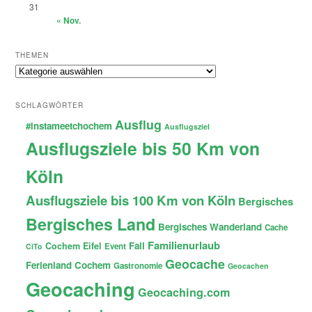
31
« Nov.
THEMEN
Themen
SCHLAGWÖRTER
Ausflug
#instameetchochem
Ausflugsziel
Ausflugsziele bis 50 Km von
Köln
Ausflugsziele bis 100 Km von Köln
Bergisches
Bergisches Land
Bergisches Wanderland
Cache
Familienurlaub
Fail
Cochem
Eifel
Event
CiTo
Geocache
Ferienland Cochem
Gastronomie
Geocachen
Geocaching
Geocaching.com