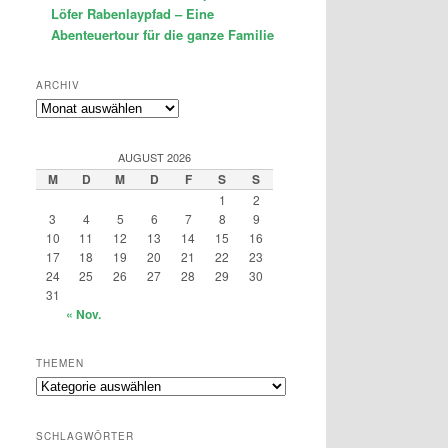
Löfer Rabenlaypfad – Eine
Abenteuertour für die ganze Familie
ARCHIV
Archiv
AUGUST 2026
M
D
M
D
F
S
S
1
2
3
4
5
6
7
8
9
10
11
12
13
14
15
16
17
18
19
20
21
22
23
24
25
26
27
28
29
30
31
« Nov.
THEMEN
Themen
SCHLAGWÖRTER