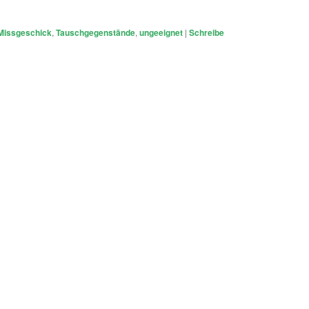
Missgeschick
,
Tauschgegenstände
,
ungeeignet
|
Schreibe