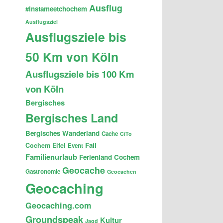
Ausflug
#instameetchochem
Ausflugsziel
Ausflugsziele bis
50 Km von Köln
Ausflugsziele bis 100 Km
von Köln
Bergisches
Bergisches Land
Bergisches Wanderland
Cache
CiTo
Fail
Cochem
Eifel
Event
Familienurlaub
Ferienland Cochem
Geocache
Gastronomie
Geocachen
Geocaching
Geocaching.com
Groundspeak
Kultur
Jagd