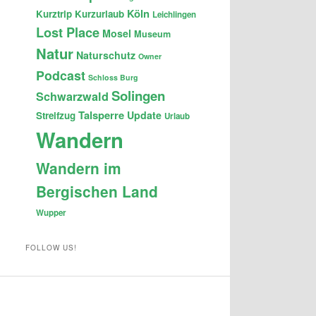
Köln
Kurztrip
Kurzurlaub
Leichlingen
Lost Place
Mosel
Museum
Natur
Naturschutz
Owner
Podcast
Schloss Burg
Solingen
Schwarzwald
Talsperre
Update
Streifzug
Urlaub
Wandern
Wandern im
Bergischen Land
Wupper
FOLLOW US!