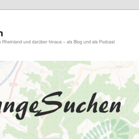
n
Rheinland und darüber hinaus – als Blog und als Podcast