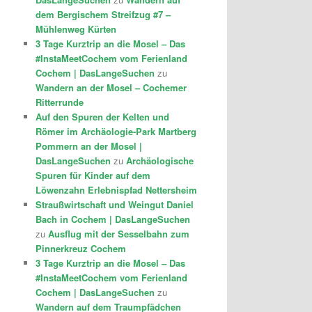
dem Bergischem Streifzug #7 –
Mühlenweg Kürten
3 Tage Kurztrip an die Mosel – Das
#InstaMeetCochem vom Ferienland
Cochem | DasLangeSuchen
zu
Wandern an der Mosel – Cochemer
Ritterrunde
Auf den Spuren der Kelten und
Römer im Archäologie-Park Martberg
Pommern an der Mosel |
DasLangeSuchen
zu
Archäologische
Spuren für Kinder auf dem
Löwenzahn Erlebnispfad Nettersheim
Straußwirtschaft und Weingut Daniel
Bach in Cochem | DasLangeSuchen
zu
Ausflug mit der Sesselbahn zum
Pinnerkreuz Cochem
3 Tage Kurztrip an die Mosel – Das
#InstaMeetCochem vom Ferienland
Cochem | DasLangeSuchen
zu
Wandern auf dem Traumpfädchen