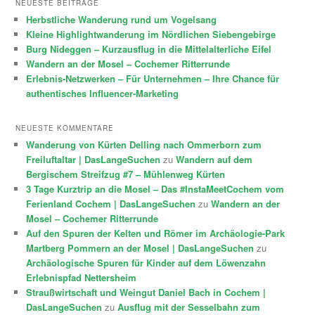
NEUESTE BEITRÄGE
Herbstliche Wanderung rund um Vogelsang
Kleine Highlightwanderung im Nördlichen Siebengebirge
Burg Nideggen – Kurzausflug in die Mittelalterliche Eifel
Wandern an der Mosel – Cochemer Ritterrunde
Erlebnis-Netzwerken – Für Unternehmen – Ihre Chance für
authentisches Influencer-Marketing
NEUESTE KOMMENTARE
Wanderung von Kürten Delling nach Ommerborn zum
Freiluftaltar | DasLangeSuchen
zu
Wandern auf dem
Bergischem Streifzug #7 – Mühlenweg Kürten
3 Tage Kurztrip an die Mosel – Das #InstaMeetCochem vom
Ferienland Cochem | DasLangeSuchen
zu
Wandern an der
Mosel – Cochemer Ritterrunde
Auf den Spuren der Kelten und Römer im Archäologie-Park
Martberg Pommern an der Mosel | DasLangeSuchen
zu
Archäologische Spuren für Kinder auf dem Löwenzahn
Erlebnispfad Nettersheim
Straußwirtschaft und Weingut Daniel Bach in Cochem |
DasLangeSuchen
zu
Ausflug mit der Sesselbahn zum