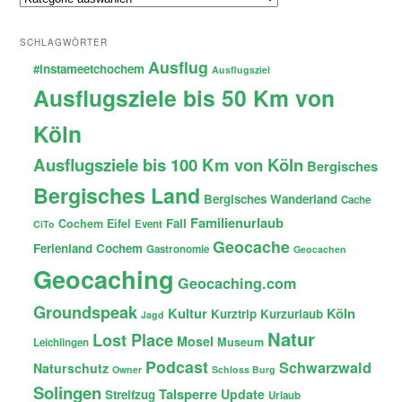
SCHLAGWÖRTER
Ausflug
#instameetchochem
Ausflugsziel
Ausflugsziele bis 50 Km von
Köln
Ausflugsziele bis 100 Km von Köln
Bergisches
Bergisches Land
Bergisches Wanderland
Cache
Familienurlaub
Fail
Cochem
Eifel
Event
CiTo
Geocache
Ferienland Cochem
Gastronomie
Geocachen
Geocaching
Geocaching.com
Groundspeak
Kultur
Köln
Kurztrip
Kurzurlaub
Jagd
Natur
Lost Place
Mosel
Museum
Leichlingen
Podcast
Schwarzwald
Naturschutz
Owner
Schloss Burg
Solingen
Talsperre
Update
Streifzug
Urlaub