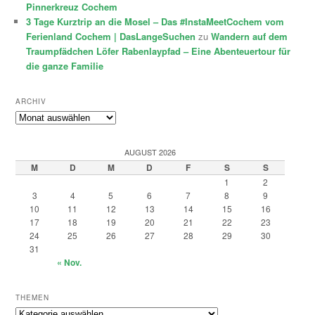
Pinnerkreuz Cochem
3 Tage Kurztrip an die Mosel – Das #InstaMeetCochem vom
Ferienland Cochem | DasLangeSuchen
zu
Wandern auf dem
Traumpfädchen Löfer Rabenlaypfad – Eine Abenteuertour für
die ganze Familie
ARCHIV
Archiv
AUGUST 2026
M
D
M
D
F
S
S
1
2
3
4
5
6
7
8
9
10
11
12
13
14
15
16
17
18
19
20
21
22
23
24
25
26
27
28
29
30
31
« Nov.
THEMEN
Themen