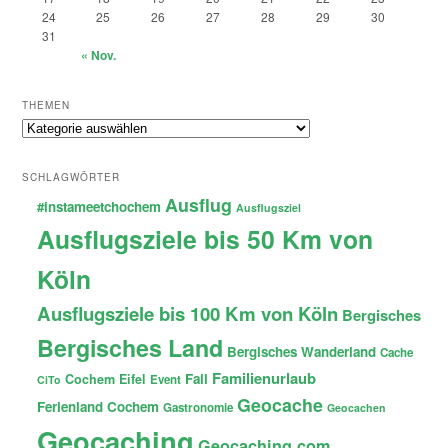
24
25
26
27
28
29
30
31
« Nov.
THEMEN
Themen
SCHLAGWÖRTER
Ausflug
#instameetchochem
Ausflugsziel
Ausflugsziele bis 50 Km von
Köln
Ausflugsziele bis 100 Km von Köln
Bergisches
Bergisches Land
Bergisches Wanderland
Cache
Familienurlaub
Fail
Cochem
Eifel
Event
CiTo
Geocache
Ferienland Cochem
Gastronomie
Geocachen
Geocaching
Geocaching.com