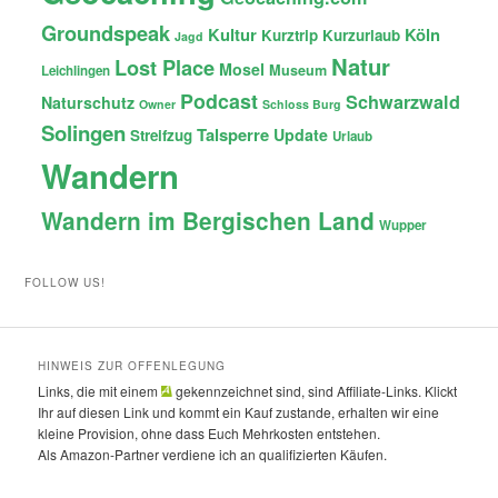
Groundspeak
Kultur
Köln
Kurztrip
Kurzurlaub
Jagd
Natur
Lost Place
Mosel
Museum
Leichlingen
Podcast
Schwarzwald
Naturschutz
Owner
Schloss Burg
Solingen
Talsperre
Update
Streifzug
Urlaub
Wandern
Wandern im Bergischen Land
Wupper
FOLLOW US!
HINWEIS ZUR OFFENLEGUNG
Links, die mit einem
gekennzeichnet sind, sind Affiliate-Links. Klickt
Ihr auf diesen Link und kommt ein Kauf zustande, erhalten wir eine
kleine Provision, ohne dass Euch Mehrkosten entstehen.
Als Amazon-Partner verdiene ich an qualifizierten Käufen.