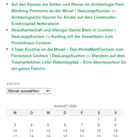
Auf den Spuren der Kelten und Römer im Archäologie-Park
Martberg Pommern an der Mosel | DasLangeSuchen
zu
Archäologische Spuren für Kinder auf dem Löwenzahn
Erlebnispfad Nettersheim
Straußwirtschaft und Weingut Daniel Bach in Cochem |
DasLangeSuchen
zu
Ausflug mit der Sesselbahn zum
Pinnerkreuz Cochem
3 Tage Kurztrip an die Mosel – Das #InstaMeetCochem vom
Ferienland Cochem | DasLangeSuchen
zu
Wandern auf dem
Traumpfädchen Löfer Rabenlaypfad – Eine Abenteuertour für
die ganze Familie
ARCHIV
Archiv
AUGUST 2026
M
D
M
D
F
S
S
1
2
3
4
5
6
7
8
9
10
11
12
13
14
15
16
17
18
19
20
21
22
23