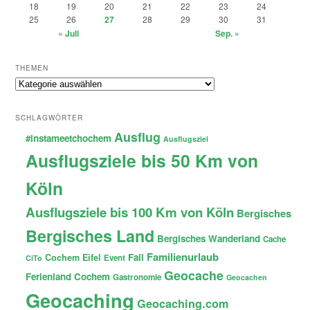
18
19
20
21
22
23
24
25
26
27
28
29
30
31
« Juli
Sep. »
THEMEN
Themen
SCHLAGWÖRTER
Ausflug
#instameetchochem
Ausflugsziel
Ausflugsziele bis 50 Km von
Köln
Ausflugsziele bis 100 Km von Köln
Bergisches
Bergisches Land
Bergisches Wanderland
Cache
Familienurlaub
Fail
Cochem
Eifel
Event
CiTo
Geocache
Ferienland Cochem
Gastronomie
Geocachen
Geocaching
Geocaching.com