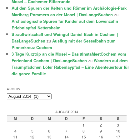
Mosel – Cochemer Ritterrunde
Auf den Spuren der Kelten und Römer im Archäologie-Park
Martberg Pommern an der Mosel | DasLangeSuchen
zu
Archäologische Spuren für Kinder auf dem Löwenzahn
Erlebnispfad Nettersheim
Straußwirtschaft und Weingut Daniel Bach in Cochem |
DasLangeSuchen
zu
Ausflug mit der Sesselbahn zum
Pinnerkreuz Cochem
3 Tage Kurztrip an die Mosel – Das #InstaMeetCochem vom
Ferienland Cochem | DasLangeSuchen
zu
Wandern auf dem
Traumpfädchen Löfer Rabenlaypfad – Eine Abenteuertour für
die ganze Familie
ARCHIV
Archiv
AUGUST 2014
M
D
M
D
F
S
S
1
2
3
4
5
6
7
8
9
10
11
12
13
14
15
16
17