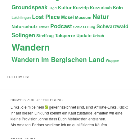
Groundspeak
Kultur
Köln
Kurztrip
Kurzurlaub
Jagd
Natur
Lost Place
Mosel
Museum
Leichlingen
Podcast
Schwarzwald
Naturschutz
Owner
Schloss Burg
Solingen
Talsperre
Update
Streifzug
Urlaub
Wandern
Wandern im Bergischen Land
Wupper
FOLLOW US!
HINWEIS ZUR OFFENLEGUNG
Links, die mit einem
gekennzeichnet sind, sind Affiliate-Links. Klickt
Ihr auf diesen Link und kommt ein Kauf zustande, erhalten wir eine
kleine Provision, ohne dass Euch Mehrkosten entstehen.
Als Amazon-Partner verdiene ich an qualifizierten Käufen.