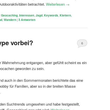
tdooraktivitäten betrachtet.
Weiterlesen
→
t
Geocaching
,
Interessen
,
Jagd
,
Keywords
,
Klettern
,
nd
,
Wandern
|
3
Antworten
ype vorbei?
6
ner Wahrnehmung entgangen, aber gefühlt scheint es ein
eocachen geworden zu sein.
 und auch in den Sommermonaten berichtete das eine
obby für Familien, aber so in der breiten Masse
.
 den Suchtrends umgesehen und habe festgestellt,
riff „Geocaching“ gesucht wird:
Weiterlesen
→