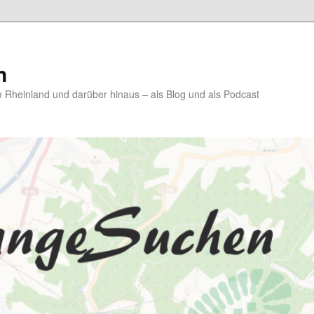
n
Rheinland und darüber hinaus – als Blog und als Podcast