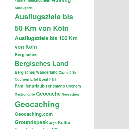
#instameetchochem
Ausflugsziel
Ausflugsziele bis
50 Km von Köln
Ausflugsziele bis 100 Km
von Köln
Bergisches
Bergisches Land
Bergisches Wanderland
Cache
CiTo
Fail
Cochem
Eifel
Event
Familienurlaub
Ferienland Cochem
Geocache
Gastronomie
Geocachen
Geocaching
Geocaching.com
Groundspeak
Kultur
Jagd