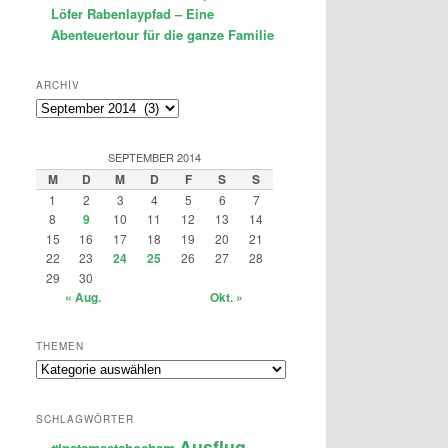
Löfer Rabenlaypfad – Eine
Abenteuertour für die ganze Familie
ARCHIV
Archiv
SEPTEMBER 2014
M
D
M
D
F
S
S
1
2
3
4
5
6
7
8
9
10
11
12
13
14
15
16
17
18
19
20
21
22
23
24
25
26
27
28
29
30
« Aug.
Okt. »
THEMEN
Themen
SCHLAGWÖRTER
Ausflug