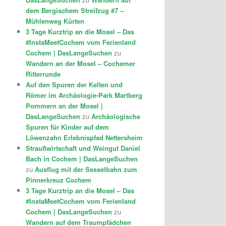
dem Bergischem Streifzug #7 –
Mühlenweg Kürten
3 Tage Kurztrip an die Mosel – Das
#InstaMeetCochem vom Ferienland
Cochem | DasLangeSuchen
zu
Wandern an der Mosel – Cochemer
Ritterrunde
Auf den Spuren der Kelten und
Römer im Archäologie-Park Martberg
Pommern an der Mosel |
DasLangeSuchen
zu
Archäologische
Spuren für Kinder auf dem
Löwenzahn Erlebnispfad Nettersheim
Straußwirtschaft und Weingut Daniel
Bach in Cochem | DasLangeSuchen
zu
Ausflug mit der Sesselbahn zum
Pinnerkreuz Cochem
3 Tage Kurztrip an die Mosel – Das
#InstaMeetCochem vom Ferienland
Cochem | DasLangeSuchen
zu
Wandern auf dem Traumpfädchen