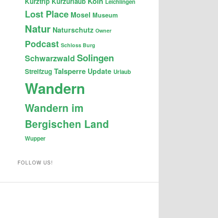
Köln
Kurztrip
Kurzurlaub
Leichlingen
Lost Place
Mosel
Museum
Natur
Naturschutz
Owner
Podcast
Schloss Burg
Solingen
Schwarzwald
Talsperre
Update
Streifzug
Urlaub
Wandern
Wandern im
Bergischen Land
Wupper
FOLLOW US!