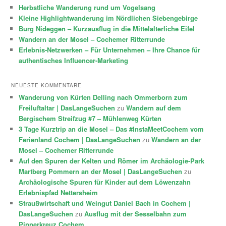
Herbstliche Wanderung rund um Vogelsang
Kleine Highlightwanderung im Nördlichen Siebengebirge
Burg Nideggen – Kurzausflug in die Mittelalterliche Eifel
Wandern an der Mosel – Cochemer Ritterrunde
Erlebnis-Netzwerken – Für Unternehmen – Ihre Chance für
authentisches Influencer-Marketing
NEUESTE KOMMENTARE
Wanderung von Kürten Delling nach Ommerborn zum
Freiluftaltar | DasLangeSuchen
zu
Wandern auf dem
Bergischem Streifzug #7 – Mühlenweg Kürten
3 Tage Kurztrip an die Mosel – Das #InstaMeetCochem vom
Ferienland Cochem | DasLangeSuchen
zu
Wandern an der
Mosel – Cochemer Ritterrunde
Auf den Spuren der Kelten und Römer im Archäologie-Park
Martberg Pommern an der Mosel | DasLangeSuchen
zu
Archäologische Spuren für Kinder auf dem Löwenzahn
Erlebnispfad Nettersheim
Straußwirtschaft und Weingut Daniel Bach in Cochem |
DasLangeSuchen
zu
Ausflug mit der Sesselbahn zum
Pinnerkreuz Cochem