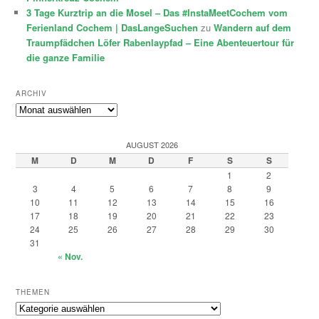
3 Tage Kurztrip an die Mosel – Das #InstaMeetCochem vom
Ferienland Cochem | DasLangeSuchen
zu
Wandern auf dem
Traumpfädchen Löfer Rabenlaypfad – Eine Abenteuertour für
die ganze Familie
ARCHIV
Archiv
AUGUST 2026
M
D
M
D
F
S
S
1
2
3
4
5
6
7
8
9
10
11
12
13
14
15
16
17
18
19
20
21
22
23
24
25
26
27
28
29
30
31
« Nov.
THEMEN
Themen