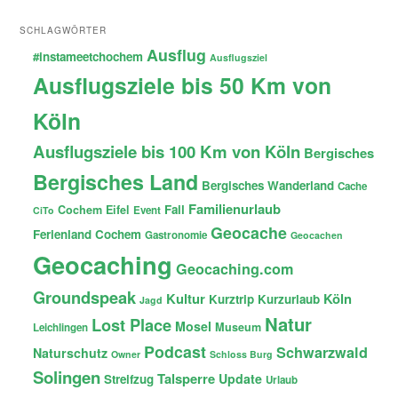
SCHLAGWÖRTER
Ausflug
#instameetchochem
Ausflugsziel
Ausflugsziele bis 50 Km von
Köln
Ausflugsziele bis 100 Km von Köln
Bergisches
Bergisches Land
Bergisches Wanderland
Cache
Familienurlaub
Fail
Cochem
Eifel
Event
CiTo
Geocache
Ferienland Cochem
Gastronomie
Geocachen
Geocaching
Geocaching.com
Groundspeak
Kultur
Köln
Kurztrip
Kurzurlaub
Jagd
Natur
Lost Place
Mosel
Museum
Leichlingen
Podcast
Schwarzwald
Naturschutz
Owner
Schloss Burg
Solingen
Talsperre
Update
Streifzug
Urlaub