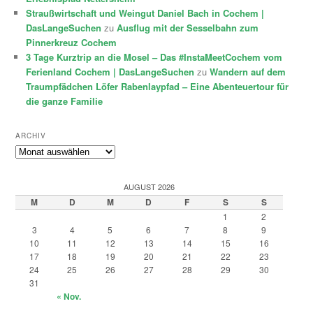
Straußwirtschaft und Weingut Daniel Bach in Cochem |
DasLangeSuchen
zu
Ausflug mit der Sesselbahn zum
Pinnerkreuz Cochem
3 Tage Kurztrip an die Mosel – Das #InstaMeetCochem vom
Ferienland Cochem | DasLangeSuchen
zu
Wandern auf dem
Traumpfädchen Löfer Rabenlaypfad – Eine Abenteuertour für
die ganze Familie
ARCHIV
Archiv
AUGUST 2026
M
D
M
D
F
S
S
1
2
3
4
5
6
7
8
9
10
11
12
13
14
15
16
17
18
19
20
21
22
23
24
25
26
27
28
29
30
31
« Nov.