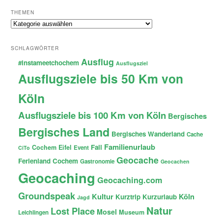
THEMEN
Themen
SCHLAGWÖRTER
Ausflug
#instameetchochem
Ausflugsziel
Ausflugsziele bis 50 Km von
Köln
Ausflugsziele bis 100 Km von Köln
Bergisches
Bergisches Land
Bergisches Wanderland
Cache
Familienurlaub
Fail
Cochem
Eifel
Event
CiTo
Geocache
Ferienland Cochem
Gastronomie
Geocachen
Geocaching
Geocaching.com
Groundspeak
Kultur
Köln
Kurztrip
Kurzurlaub
Jagd
Natur
Lost Place
Mosel
Museum
Leichlingen