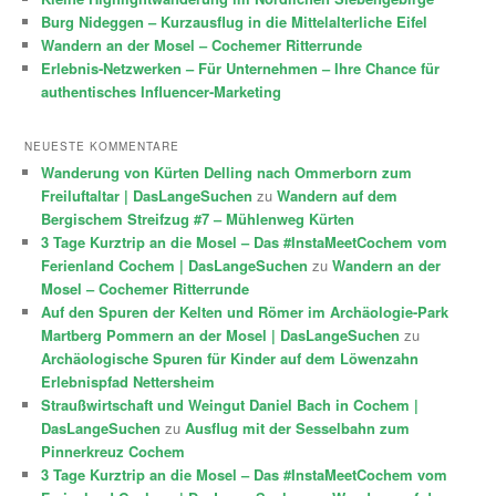
Burg Nideggen – Kurzausflug in die Mittelalterliche Eifel
Wandern an der Mosel – Cochemer Ritterrunde
Erlebnis-Netzwerken – Für Unternehmen – Ihre Chance für
authentisches Influencer-Marketing
NEUESTE KOMMENTARE
Wanderung von Kürten Delling nach Ommerborn zum
Freiluftaltar | DasLangeSuchen
zu
Wandern auf dem
Bergischem Streifzug #7 – Mühlenweg Kürten
3 Tage Kurztrip an die Mosel – Das #InstaMeetCochem vom
Ferienland Cochem | DasLangeSuchen
zu
Wandern an der
Mosel – Cochemer Ritterrunde
Auf den Spuren der Kelten und Römer im Archäologie-Park
Martberg Pommern an der Mosel | DasLangeSuchen
zu
Archäologische Spuren für Kinder auf dem Löwenzahn
Erlebnispfad Nettersheim
Straußwirtschaft und Weingut Daniel Bach in Cochem |
DasLangeSuchen
zu
Ausflug mit der Sesselbahn zum
Pinnerkreuz Cochem
3 Tage Kurztrip an die Mosel – Das #InstaMeetCochem vom