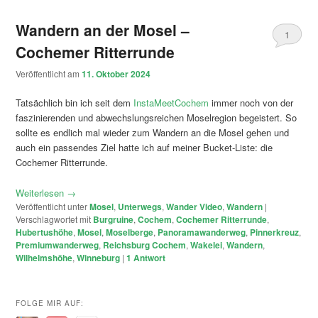
Wandern an der Mosel –
1
Cochemer Ritterrunde
Veröffentlicht am
11. Oktober 2024
Tatsächlich bin ich seit dem
InstaMeetCochem
immer noch von der
faszinierenden und abwechslungsreichen Moselregion begeistert. So
sollte es endlich mal wieder zum Wandern an die Mosel gehen und
auch ein passendes Ziel hatte ich auf meiner Bucket-Liste: die
Cochemer Ritterrunde.
Weiterlesen
→
Veröffentlicht unter
Mosel
,
Unterwegs
,
Wander Video
,
Wandern
|
Verschlagwortet mit
Burgruine
,
Cochem
,
Cochemer Ritterrunde
,
Hubertushöhe
,
Mosel
,
Moselberge
,
Panoramawanderweg
,
Pinnerkreuz
,
Premiumwanderweg
,
Reichsburg Cochem
,
Wakelei
,
Wandern
,
Wilhelmshöhe
,
Winneburg
|
1
Antwort
FOLGE MIR AUF: