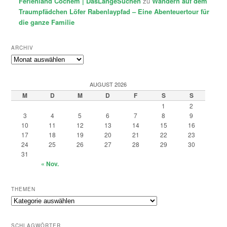
Ferienland Cochem | DasLangeSuchen
zu
Wandern auf dem
Traumpfädchen Löfer Rabenlaypfad – Eine Abenteuertour für
die ganze Familie
ARCHIV
Archiv
AUGUST 2026
M
D
M
D
F
S
S
1
2
3
4
5
6
7
8
9
10
11
12
13
14
15
16
17
18
19
20
21
22
23
24
25
26
27
28
29
30
31
« Nov.
THEMEN
Themen
SCHLAGWÖRTER