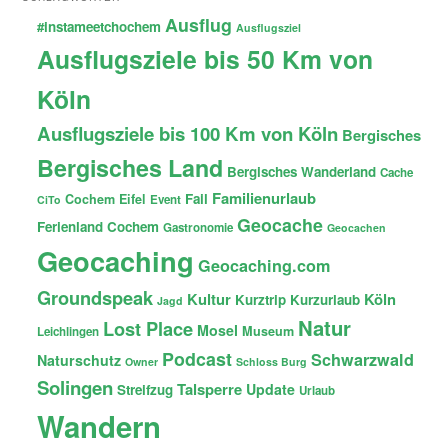
Ausflug
#instameetchochem
Ausflugsziel
Ausflugsziele bis 50 Km von
Köln
Ausflugsziele bis 100 Km von Köln
Bergisches
Bergisches Land
Bergisches Wanderland
Cache
Familienurlaub
Fail
Cochem
Eifel
Event
CiTo
Geocache
Ferienland Cochem
Gastronomie
Geocachen
Geocaching
Geocaching.com
Groundspeak
Kultur
Köln
Kurztrip
Kurzurlaub
Jagd
Natur
Lost Place
Mosel
Museum
Leichlingen
Podcast
Schwarzwald
Naturschutz
Owner
Schloss Burg
Solingen
Talsperre
Update
Streifzug
Urlaub
Wandern