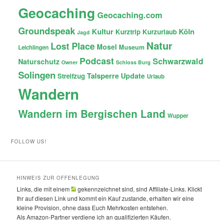
Geocaching
Geocaching.com
Groundspeak
Kultur
Köln
Kurztrip
Kurzurlaub
Jagd
Natur
Lost Place
Mosel
Museum
Leichlingen
Podcast
Schwarzwald
Naturschutz
Owner
Schloss Burg
Solingen
Talsperre
Update
Streifzug
Urlaub
Wandern
Wandern im Bergischen Land
Wupper
FOLLOW US!
HINWEIS ZUR OFFENLEGUNG
Links, die mit einem
gekennzeichnet sind, sind Affiliate-Links. Klickt
Ihr auf diesen Link und kommt ein Kauf zustande, erhalten wir eine
kleine Provision, ohne dass Euch Mehrkosten entstehen.
Als Amazon-Partner verdiene ich an qualifizierten Käufen.