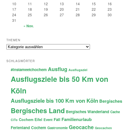
10
11
12
13
14
15
16
17
18
19
20
21
22
23
24
25
26
27
28
29
30
31
« Nov.
THEMEN
Themen
SCHLAGWÖRTER
Ausflug
#instameetchochem
Ausflugsziel
Ausflugsziele bis 50 Km von
Köln
Ausflugsziele bis 100 Km von Köln
Bergisches
Bergisches Land
Bergisches Wanderland
Cache
Familienurlaub
Fail
Cochem
Eifel
Event
CiTo
Geocache
Ferienland Cochem
Gastronomie
Geocachen