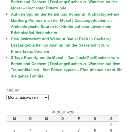
Ferienland Cochem | DasLangeSuchen
zu
Wandern an der
Mosel – Cochemer Ritterrunde
Auf den Spuren der Kelten und Römer im Archäologie-Park
Martberg Pommern an der Mosel | DasLangeSuchen
zu
Archäologische Spuren für Kinder auf dem Löwenzahn
Erlebnispfad Nettersheim
Straußwirtschaft und Weingut Daniel Bach in Cochem |
DasLangeSuchen
zu
Ausflug mit der Sesselbahn zum
Pinnerkreuz Cochem
3 Tage Kurztrip an die Mosel – Das #InstaMeetCochem vom
Ferienland Cochem | DasLangeSuchen
zu
Wandern auf dem
Traumpfädchen Löfer Rabenlaypfad – Eine Abenteuertour für
die ganze Familie
ARCHIV
Archiv
AUGUST 2026
M
D
M
D
F
S
S
1
2
3
4
5
6
7
8
9