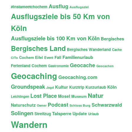
Ausflug
#instameetchochem
Ausflugsziel
Ausflugsziele bis 50 Km von
Köln
Ausflugsziele bis 100 Km von Köln
Bergisches
Bergisches Land
Bergisches Wanderland
Cache
Familienurlaub
Fail
Cochem
Eifel
Event
CiTo
Geocache
Ferienland Cochem
Gastronomie
Geocachen
Geocaching
Geocaching.com
Groundspeak
Kultur
Köln
Kurztrip
Kurzurlaub
Jagd
Natur
Lost Place
Mosel
Museum
Leichlingen
Podcast
Schwarzwald
Naturschutz
Owner
Schloss Burg
Solingen
Talsperre
Update
Streifzug
Urlaub
Wandern