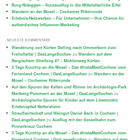
Burg Nideggen – Kurzausflug in die Mittelalterliche Eifel
Wandern an der Mosel – Cochemer Ritterrunde
Erlebnis-Netzwerken – Für Unternehmen – Ihre Chance für
authentisches Influencer-Marketing
NEUESTE KOMMENTARE
Wanderung von Kürten Delling nach Ommerborn zum
Freiluftaltar | DasLangeSuchen
zu
Wandern auf dem
Bergischem Streifzug #7 – Mühlenweg Kürten
3 Tage Kurztrip an die Mosel – Das #InstaMeetCochem vom
Ferienland Cochem | DasLangeSuchen
zu
Wandern an der
Mosel – Cochemer Ritterrunde
Auf den Spuren der Kelten und Römer im Archäologie-Park
Martberg Pommern an der Mosel | DasLangeSuchen
zu
Archäologische Spuren für Kinder auf dem Löwenzahn
Erlebnispfad Nettersheim
Straußwirtschaft und Weingut Daniel Bach in Cochem |
DasLangeSuchen
zu
Ausflug mit der Sesselbahn zum
Pinnerkreuz Cochem
3 Tage Kurztrip an die Mosel – Das #InstaMeetCochem vom
Ferienland Cochem | DasLangeSuchen
zu
Wandern auf dem