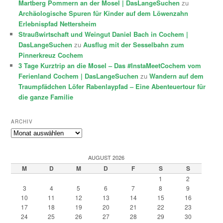
Martberg Pommern an der Mosel | DasLangeSuchen
zu
Archäologische Spuren für Kinder auf dem Löwenzahn
Erlebnispfad Nettersheim
Straußwirtschaft und Weingut Daniel Bach in Cochem |
DasLangeSuchen
zu
Ausflug mit der Sesselbahn zum
Pinnerkreuz Cochem
3 Tage Kurztrip an die Mosel – Das #InstaMeetCochem vom
Ferienland Cochem | DasLangeSuchen
zu
Wandern auf dem
Traumpfädchen Löfer Rabenlaypfad – Eine Abenteuertour für
die ganze Familie
ARCHIV
Archiv
AUGUST 2026
M
D
M
D
F
S
S
1
2
3
4
5
6
7
8
9
10
11
12
13
14
15
16
17
18
19
20
21
22
23
24
25
26
27
28
29
30