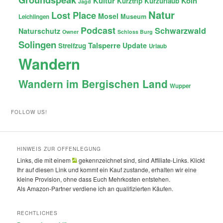
Kultur
Köln
Kurztrip
Kurzurlaub
Jagd
Natur
Lost Place
Mosel
Museum
Leichlingen
Podcast
Schwarzwald
Naturschutz
Owner
Schloss Burg
Solingen
Talsperre
Update
Streifzug
Urlaub
Wandern
Wandern im Bergischen Land
Wupper
FOLLOW US!
HINWEIS ZUR OFFENLEGUNG
Links, die mit einem
gekennzeichnet sind, sind Affiliate-Links. Klickt
Ihr auf diesen Link und kommt ein Kauf zustande, erhalten wir eine
kleine Provision, ohne dass Euch Mehrkosten entstehen.
Als Amazon-Partner verdiene ich an qualifizierten Käufen.
RECHTLICHES