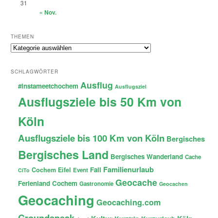
31
« Nov.
THEMEN
Themen
SCHLAGWÖRTER
Ausflug
#instameetchochem
Ausflugsziel
Ausflugsziele bis 50 Km von
Köln
Ausflugsziele bis 100 Km von Köln
Bergisches
Bergisches Land
Bergisches Wanderland
Cache
Familienurlaub
Fail
Cochem
Eifel
Event
CiTo
Geocache
Ferienland Cochem
Gastronomie
Geocachen
Geocaching
Geocaching.com
Groundspeak