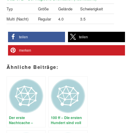
Typ
Größe
Gelände
Schwierigkeit
Multi (Nacht)
Regular
4.0
3.5
teilen
teilen
merken
Ähnliche Beiträge:
Der erste
100 ff – Die ersten
Nachtcache –
Hundert sind voll
UFOlogie @ night
#1