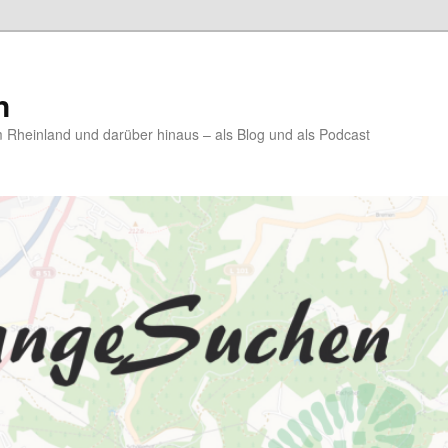
n
Rheinland und darüber hinaus – als Blog und als Podcast