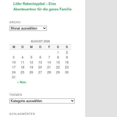
Löfer Rabenlaypfad – Eine
Abenteuertour für die ganze Familie
ARCHIV
Archiv
AUGUST 2026
M
D
M
D
F
S
S
1
2
3
4
5
6
7
8
9
10
11
12
13
14
15
16
17
18
19
20
21
22
23
24
25
26
27
28
29
30
31
« Nov.
THEMEN
Themen
SCHLAGWÖRTER