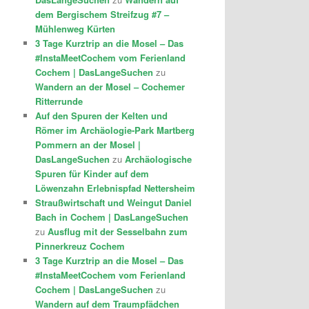
dem Bergischem Streifzug #7 –
Mühlenweg Kürten
3 Tage Kurztrip an die Mosel – Das
#InstaMeetCochem vom Ferienland
Cochem | DasLangeSuchen
zu
Wandern an der Mosel – Cochemer
Ritterrunde
Auf den Spuren der Kelten und
Römer im Archäologie-Park Martberg
Pommern an der Mosel |
DasLangeSuchen
zu
Archäologische
Spuren für Kinder auf dem
Löwenzahn Erlebnispfad Nettersheim
Straußwirtschaft und Weingut Daniel
Bach in Cochem | DasLangeSuchen
zu
Ausflug mit der Sesselbahn zum
Pinnerkreuz Cochem
3 Tage Kurztrip an die Mosel – Das
#InstaMeetCochem vom Ferienland
Cochem | DasLangeSuchen
zu
Wandern auf dem Traumpfädchen