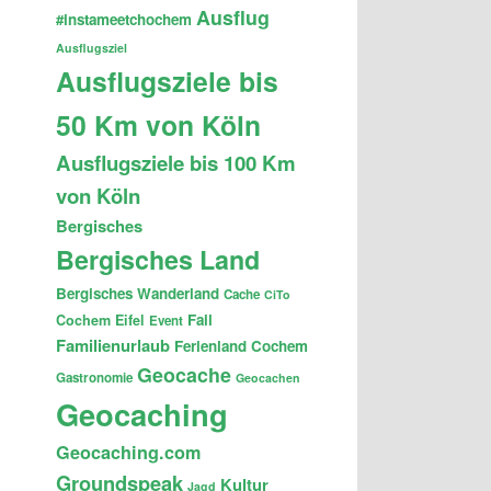
Ausflug
#instameetchochem
Ausflugsziel
Ausflugsziele bis
50 Km von Köln
Ausflugsziele bis 100 Km
von Köln
Bergisches
Bergisches Land
Bergisches Wanderland
Cache
CiTo
Fail
Cochem
Eifel
Event
Familienurlaub
Ferienland Cochem
Geocache
Gastronomie
Geocachen
Geocaching
Geocaching.com
Groundspeak
Kultur
Jagd