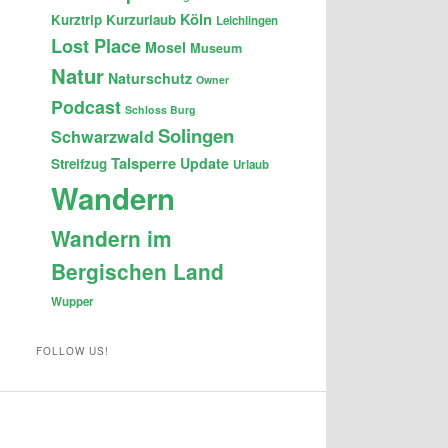
Köln
Kurztrip
Kurzurlaub
Leichlingen
Lost Place
Mosel
Museum
Natur
Naturschutz
Owner
Podcast
Schloss Burg
Solingen
Schwarzwald
Talsperre
Update
Streifzug
Urlaub
Wandern
Wandern im
Bergischen Land
Wupper
FOLLOW US!