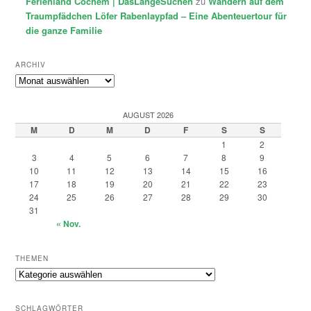
Ferienland Cochem | DasLangeSuchen
zu
Wandern auf dem
Traumpfädchen Löfer Rabenlaypfad – Eine Abenteuertour für
die ganze Familie
ARCHIV
Archiv
AUGUST 2026
M
D
M
D
F
S
S
1
2
3
4
5
6
7
8
9
10
11
12
13
14
15
16
17
18
19
20
21
22
23
24
25
26
27
28
29
30
31
« Nov.
THEMEN
Themen
SCHLAGWÖRTER