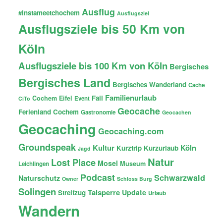
Ausflug
#instameetchochem
Ausflugsziel
Ausflugsziele bis 50 Km von
Köln
Ausflugsziele bis 100 Km von Köln
Bergisches
Bergisches Land
Bergisches Wanderland
Cache
Familienurlaub
Fail
Cochem
Eifel
Event
CiTo
Geocache
Ferienland Cochem
Gastronomie
Geocachen
Geocaching
Geocaching.com
Groundspeak
Kultur
Köln
Kurztrip
Kurzurlaub
Jagd
Natur
Lost Place
Mosel
Museum
Leichlingen
Podcast
Schwarzwald
Naturschutz
Owner
Schloss Burg
Solingen
Talsperre
Update
Streifzug
Urlaub
Wandern