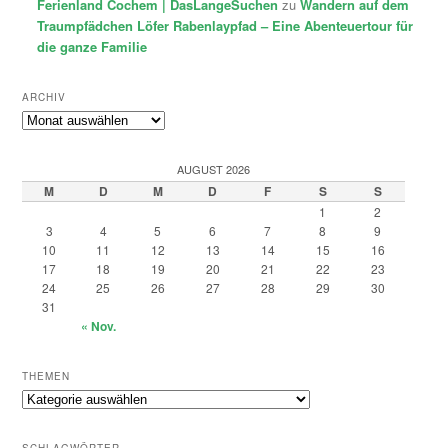
Ferienland Cochem | DasLangeSuchen
zu
Wandern auf dem
Traumpfädchen Löfer Rabenlaypfad – Eine Abenteuertour für
die ganze Familie
ARCHIV
Archiv
AUGUST 2026
M
D
M
D
F
S
S
1
2
3
4
5
6
7
8
9
10
11
12
13
14
15
16
17
18
19
20
21
22
23
24
25
26
27
28
29
30
31
« Nov.
THEMEN
Themen
SCHLAGWÖRTER