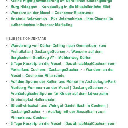
Kleine Highlightwanderung im Nördlichen Siebengebirge
Burg Nideggen – Kurzausflug in die Mittelalterliche Eifel
Wandern an der Mosel – Cochemer Ritterrunde
Erlebnis-Netzwerken – Für Unternehmen – Ihre Chance für
authentisches Influencer-Marketing
NEUESTE KOMMENTARE
Wanderung von Kürten Delling nach Ommerborn zum
Freiluftaltar | DasLangeSuchen
zu
Wandern auf dem
Bergischem Streifzug #7 – Mühlenweg Kürten
3 Tage Kurztrip an die Mosel – Das #InstaMeetCochem vom
Ferienland Cochem | DasLangeSuchen
zu
Wandern an der
Mosel – Cochemer Ritterrunde
Auf den Spuren der Kelten und Römer im Archäologie-Park
Martberg Pommern an der Mosel | DasLangeSuchen
zu
Archäologische Spuren für Kinder auf dem Löwenzahn
Erlebnispfad Nettersheim
Straußwirtschaft und Weingut Daniel Bach in Cochem |
DasLangeSuchen
zu
Ausflug mit der Sesselbahn zum
Pinnerkreuz Cochem
3 Tage Kurztrip an die Mosel – Das #InstaMeetCochem vom