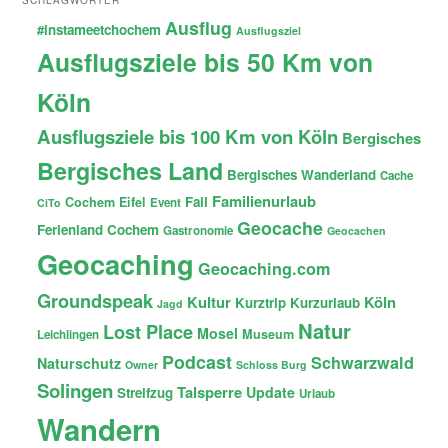
Ausflug
#instameetchochem
Ausflugsziel
Ausflugsziele bis 50 Km von
Köln
Ausflugsziele bis 100 Km von Köln
Bergisches
Bergisches Land
Bergisches Wanderland
Cache
Familienurlaub
Fail
Cochem
Eifel
Event
CiTo
Geocache
Ferienland Cochem
Gastronomie
Geocachen
Geocaching
Geocaching.com
Groundspeak
Kultur
Köln
Kurztrip
Kurzurlaub
Jagd
Natur
Lost Place
Mosel
Museum
Leichlingen
Podcast
Schwarzwald
Naturschutz
Owner
Schloss Burg
Solingen
Talsperre
Update
Streifzug
Urlaub
Wandern