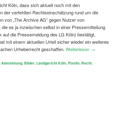
cht Köln, dass sich aktuell noch mit den
n der verfehlten Rechtseinschätzung rund um die
 von „The Archive AG“ gegen Nutzer von
 die es ja inzwischen selbst in einer Pressemitteilung
nk auf die Pressemeldung des LG Köln) bestätigt,
hat mit einem aktuellen Urteil sicher wieder ein weiteres
 Sachen Urheberrecht geschaffen.
Weiterlesen
→
t
Abmahnung
,
Bilder
,
Landgericht Köln
,
Pixelio
,
Recht
,