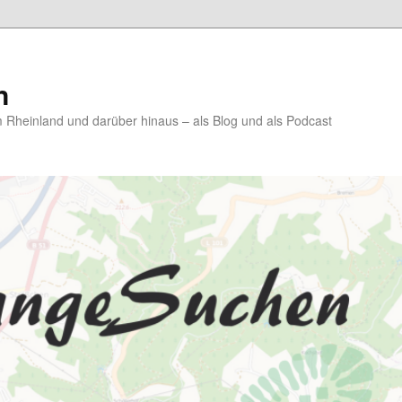
n
Rheinland und darüber hinaus – als Blog und als Podcast