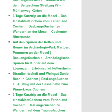
dem Bergischem Streifzug #7 –
Mühlenweg Kürten
3 Tage Kurztrip an die Mosel – Das
#InstaMeetCochem vom Ferienland
Cochem | DasLangeSuchen
zu
Wandern an der Mosel – Cochemer
Ritterrunde
Auf den Spuren der Kelten und
Römer im Archäologie-Park Martberg
Pommern an der Mosel |
DasLangeSuchen
zu
Archäologische
Spuren für Kinder auf dem
Löwenzahn Erlebnispfad Nettersheim
Straußwirtschaft und Weingut Daniel
Bach in Cochem | DasLangeSuchen
zu
Ausflug mit der Sesselbahn zum
Pinnerkreuz Cochem
3 Tage Kurztrip an die Mosel – Das
#InstaMeetCochem vom Ferienland
Cochem | DasLangeSuchen
zu
Wandern auf dem Traumpfädchen