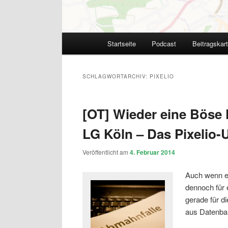
Hauptmenü
Startseite
Podcast
Beitragskar
SCHLAGWORTARCHIV:
PIXELIO
[OT] Wieder eine Böse 
LG Köln – Das Pixelio-U
Veröffentlicht am
4. Februar 2014
Auch wenn es
dennoch für 
gerade für di
aus Datenba