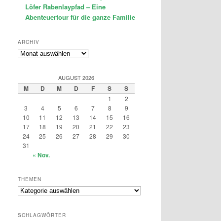
Löfer Rabenlaypfad – Eine
Abenteuertour für die ganze Familie
ARCHIV
Archiv
AUGUST 2026
M
D
M
D
F
S
S
1
2
3
4
5
6
7
8
9
10
11
12
13
14
15
16
17
18
19
20
21
22
23
24
25
26
27
28
29
30
31
« Nov.
THEMEN
Themen
SCHLAGWÖRTER