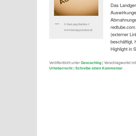
Das Landgeri
Auswirkunge
Abmahnungen
© DasLangeSuchen //
redtube.com,
www.daslangesuchen.de
(externer Li
beschäftigt, 
Highlight in
Veröffentlicht unter
Geocaching
|
Verschlagwortet mi
Urheberrecht
|
Schreibe einen Kommentar