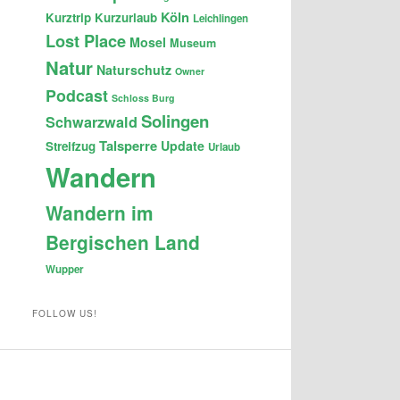
Köln
Kurztrip
Kurzurlaub
Leichlingen
Lost Place
Mosel
Museum
Natur
Naturschutz
Owner
Podcast
Schloss Burg
Solingen
Schwarzwald
Talsperre
Update
Streifzug
Urlaub
Wandern
Wandern im
Bergischen Land
Wupper
FOLLOW US!