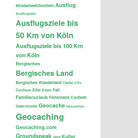
Ausflug
#instameetchochem
Ausflugsziel
Ausflugsziele bis
50 Km von Köln
Ausflugsziele bis 100 Km
von Köln
Bergisches
Bergisches Land
Bergisches Wanderland
Cache
CiTo
Fail
Cochem
Eifel
Event
Familienurlaub
Ferienland Cochem
Geocache
Gastronomie
Geocachen
Geocaching
Geocaching.com
Groundspeak
Kultur
Jagd